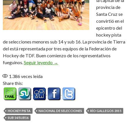
la capital de la
provincia de
Santa Cruz se
convirtió en el
epicentro del
hockey pista
de selecciones menores sub 14 y sub 16. La provincia de Tierra
del está representada por tres equipos de la Federación de
Hockey de TDF. Buen comienzo de los representativos
El nacional de selecciones en marcha
fueguinos.
Seguir leyendo
→
1.386
veces leída
Share this:
HOCKEY PISTA
NACIONAL DE SELECCIONES
RÍO GALLEGOS 2015
SUB 14/SUB16