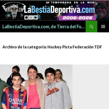
Buscar
LaBestiaDeportiva.com, de Tierra del Fuego para todo el mundo
SALTAR
MENÚ
AL
PRINCI
CONTENIDO
Archivo de la categoría: Hockey Pista Federación TDF