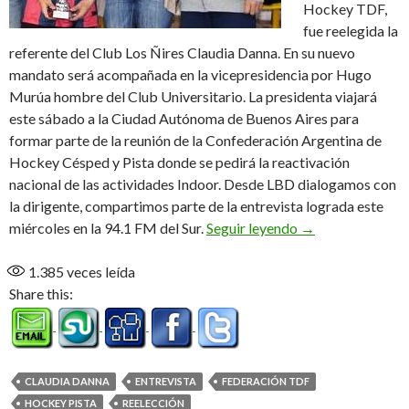
Hockey TDF,
fue reelegida la
referente del Club Los Ñires Claudia Danna. En su nuevo
mandato será acompañada en la vicepresidencia por Hugo
Murúa hombre del Club Universitario. La presidenta viajará
este sábado a la Ciudad Autónoma de Buenos Aires para
formar parte de la reunión de la Confederación Argentina de
Hockey Césped y Pista donde se pedirá la reactivación
nacional de las actividades Indoor. Desde LBD dialogamos con
la dirigente, compartimos parte de la entrevista lograda este
Danna Conducci
miércoles en la 94.1 FM del Sur.
Seguir leyendo
→
1.385
veces leída
Share this:
CLAUDIA DANNA
ENTREVISTA
FEDERACIÓN TDF
HOCKEY PISTA
REELECCIÓN