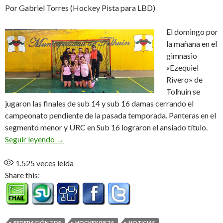
Por Gabriel Torres (Hockey Pista para LBD)
El domingo por
la mañana en el
gimnasio
«Ezequiel
Rivero» de
Tolhuin se
jugaron las finales de sub 14 y sub 16 damas cerrando el
campeonato pendiente de la pasada temporada. Panteras en el
segmento menor y URC en Sub 16 lograron el ansiado título.
Panteras y URC, las campeonas 2015
Seguir leyendo
→
1.525
veces leída
Share this:
FEDERACIÓN TDF
HOCKEY PISTA
NOTICIAS