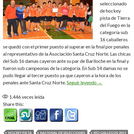
seleccionado
de hockey
pista de Tierra
del Fuego en la
categoría sub
16 caballeros
se quedó con el primer puesto al superar en la final por penales
al representativo de la Asociación Santa Cruz Norte. Las chicas
del Sub 16 damas cayeron ante su par de Bariloche en la final y
fueron sub campeonas de la categoría. En Sub 14 damas no se
pudo llegar al tercer puesto ya que cayeron a la hora de los
Estos pibes están 
penales ante Santa Cruz Norte.
Seguir leyendo
→
1.446
veces leída
Share this:
HOCKEY PISTA
NACIONAL DE SELECCIONES
RÍO GALLEGOS 2015