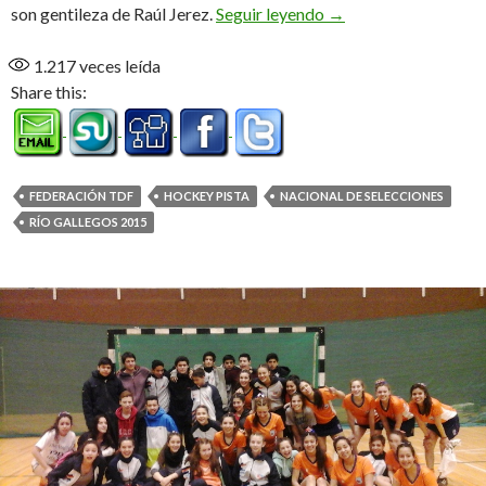
A paso firme
son gentileza de Raúl Jerez.
Seguir leyendo
→
1.217
veces leída
Share this:
FEDERACIÓN TDF
HOCKEY PISTA
NACIONAL DE SELECCIONES
RÍO GALLEGOS 2015