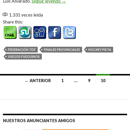
Mar del Plata allá vamos
Luis Alvarado.
Seguir leyendo
→
1.331
veces leída
Share this:
FEDERACIÓN TDF
FINALES PROVINCIALES
HOCKEY PISTA
JUEGOS FUEGUINOS
Ir
← ANTERIOR
1
…
9
10
a
las
entradas
NUESTROS ANUNCIANTES AMIGOS