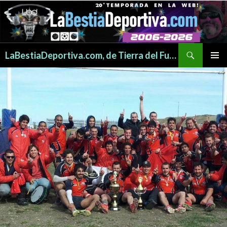
Buscar
LaBestiaDeportiva.com, de Tierra del Fuego para todo el mundo
SALTAR
MENÚ
AL
PRINCI
CONTENIDO