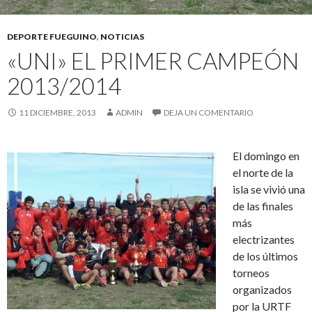
DEPORTE FUEGUINO
,
NOTICIAS
«UNI» EL PRIMER CAMPEÓN
2013/2014
11 DICIEMBRE, 2013
ADMIN
DEJA UN COMENTARIO
El domingo en
el norte de la
isla se vivió una
de las finales
más
electrizantes
de los últimos
torneos
organizados
por la URTF