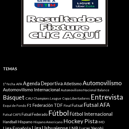
TEMAS
Automovilismo
Agenda Deportiva
Atletismo
1° fecha
AFA
Automovilismo Internacional
Automovilismo Nacional
Balance
Entrevista
Básquet
CAU
Champions League
Copa Libertadores
Futsal AFA
Federación TDF
Futsal
F1
Esquí de Fondo
Final
Fútbol
Fútbol Internacional
Futsal Federado
Futsal CAFS
Hockey Pista
Hispano
Handball
Hispano Americano
IMD
Liga Ushuaiense
Liga Española
LNB
Lucas Yerobi