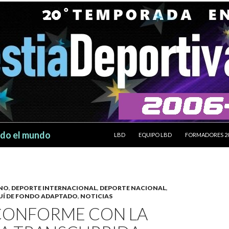
SALTAR AL CONTENIDO
odo el mundo
LBD
EQUIPO LBD
FORMADORES 2
INO
,
DEPORTE INTERNACIONAL
,
DEPORTE NACIONAL
,
UÍ DE FONDO ADAPTADO
,
NOTICIAS
CONFORME CON LA