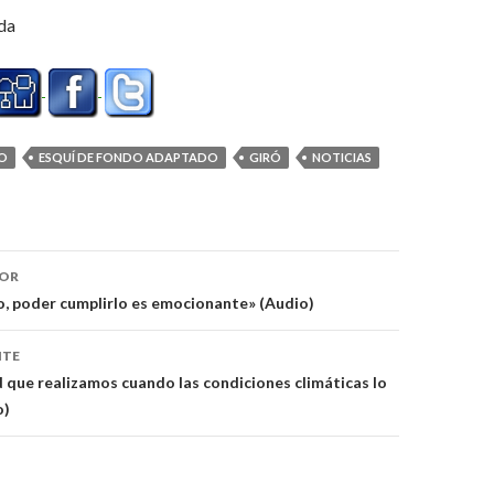
da
O
ESQUÍ DE FONDO ADAPTADO
GIRÓ
NOTICIAS
ón
IOR
o, poder cumplirlo es emocionante» (Audio)
NTE
d que realizamos cuando las condiciones climáticas lo
o)