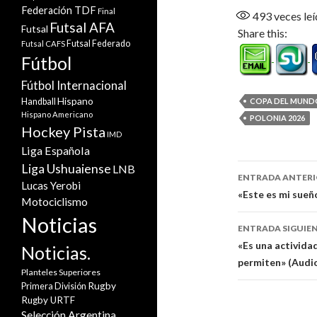
Federación TDF
Final
493
veces leí
Futsal AFA
Futsal
Share this:
Futsal Federado
Futsal CAFS
Fútbol
Fútbol Internacional
Hispano
Handball
COPA DEL MUND
Hispano Americano
POLONIA 2026
Hockey Pista
IMD
Liga Española
Liga Ushuaiense
Navegaci
LNB
ENTRADA ANTER
Lucas Yerobi
de
«Este es mi sueñ
Motociclismo
entradas
Noticias
ENTRADA SIGUIE
«Es una activida
Noticias.
permiten» (Audi
Planteles Superiores
Rugby
Primera División
Rugby URTF
Selección Argentina