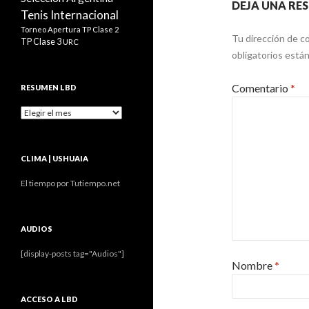
DEJA UNA RE
Tenis Internacional
Torneo Apertura
TP Clase 2
Tu dirección de co
TP Clase 3
URC
obligatorios est
Comentario
*
RESUMEN LBD
Resumen
LBD
CLIMA | USHUAIA
El tiempo por Tutiempo.net
AUDIOS
[display-posts tag="Audios"]
Nombre
*
ACCESO A LBD