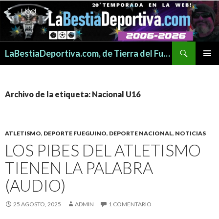
Buscar
LaBestiaDeportiva.com, de Tierra del Fuego para todo el mundo
SALTAR
MENÚ
AL
PRINCI
CONTENIDO
Archivo de la etiqueta: Nacional U16
ATLETISMO
,
DEPORTE FUEGUINO
,
DEPORTE NACIONAL
,
NOTICIAS
LOS PIBES DEL ATLETISMO
TIENEN LA PALABRA
(AUDIO)
25 AGOSTO, 2025
ADMIN
1 COMENTARIO