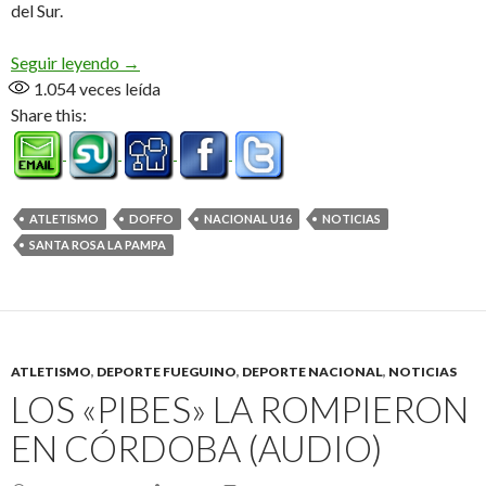
del Sur.
Fueguinos en el U16 de La Pampa (Audio)
Seguir leyendo
→
1.054
veces leída
Share this:
ATLETISMO
DOFFO
NACIONAL U16
NOTICIAS
SANTA ROSA LA PAMPA
ATLETISMO
,
DEPORTE FUEGUINO
,
DEPORTE NACIONAL
,
NOTICIAS
LOS «PIBES» LA ROMPIERON
EN CÓRDOBA (AUDIO)