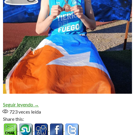
Los pibes del atletismo tienen la palabra (Audio)
Seguir leyendo
→
723
veces leída
Share this: