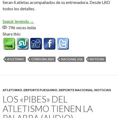
Seran 4 atletas acompañados de su entrenadora. Desde LBD
todos los detalles.
El atletismo no se detiene
Seguir leyendo
→
796
veces leída
Share this:
ATLETISMO
CÓRDOBA 2025
NACIONAL U16
NOTICIAS
ATLETISMO
,
DEPORTE FUEGUINO
,
DEPORTE NACIONAL
,
NOTICIAS
LOS «PIBES» DEL
ATLETISMO TIENEN LA
PALABRA (AUDIO)