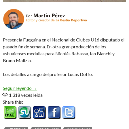
Presencia Fueguina en el Nacional de Clubes U16 disputado el
pasado fin de semana. En otra gran producción de los
ushuaienses medallas para Nicolás Rabassa, Ian Bianchi y
Bruno Malizia.
Los detalles a cargo del profesor Lucas Doffo.
Los «pibes» la rompieron en Córdoba (Audio)
Seguir leyendo
→
1.318
veces leída
Share this: