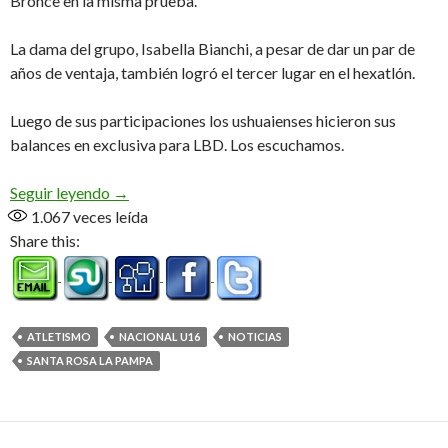
Bronce en la misma prueba.
La dama del grupo, Isabella Bianchi, a pesar de dar un par de
años de ventaja, también logró el tercer lugar en el hexatlón.
Luego de sus participaciones los ushuaienses hicieron sus
balances en exclusiva para LBD. Los escuchamos.
Los «pibes» del atletismo tienen la palabra (Audio
Seguir leyendo
→
1.067
veces leída
Share this:
ATLETISMO
NACIONAL U16
NOTICIAS
SANTA ROSA LA PAMPA