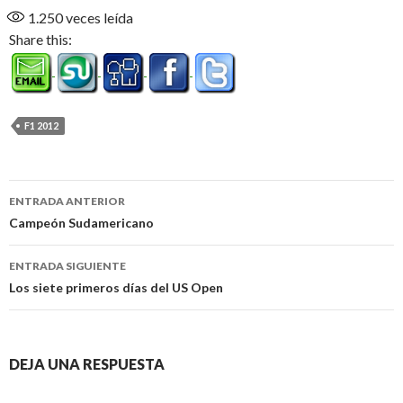
1.250
veces leída
Share this:
F1 2012
Navegación
ENTRADA ANTERIOR
de
Campeón Sudamericano
entradas
ENTRADA SIGUIENTE
Los siete primeros días del US Open
DEJA UNA RESPUESTA