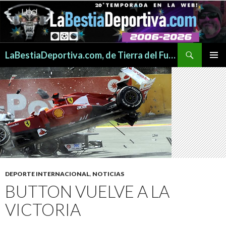
Buscar
LaBestiaDeportiva.com, de Tierra del Fuego para todo el mundo
SALTAR
MENÚ
AL
PRINCI
CONTENIDO
DEPORTE INTERNACIONAL
,
NOTICIAS
BUTTON VUELVE A LA
VICTORIA