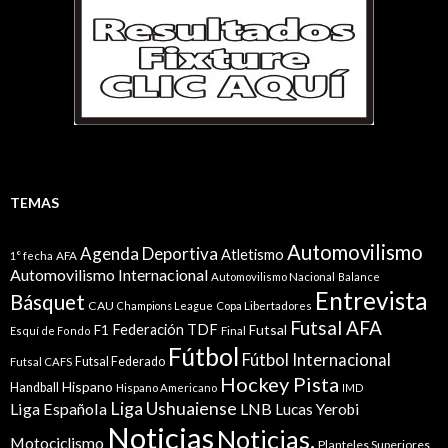
TEMAS
Automovilismo
Agenda Deportiva
Atletismo
1° fecha
AFA
Automovilismo Internacional
Automovilismo Nacional
Balance
Entrevista
Básquet
CAU
Champions League
Copa Libertadores
Futsal AFA
Federación TDF
Futsal
F1
Esquí de Fondo
Final
Fútbol
Fútbol Internacional
Futsal Federado
Futsal CAFS
Hockey Pista
Hispano
Handball
Hispano Americano
IMD
Liga Ushuaiense
Liga Española
LNB
Lucas Yerobi
Noticias
Noticias.
Motociclismo
Planteles Superiores