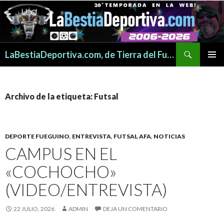
Buscar
LaBestiaDeportiva.com, de Tierra del Fuego para todo el mundo
SALTAR
MENÚ
AL
PRINCI
CONTENIDO
Archivo de la etiqueta: Futsal
DEPORTE FUEGUINO
,
ENTREVISTA
,
FUTSAL AFA
,
NOTICIAS
CAMPUS EN EL
«COCHOCHO»
(VIDEO/ENTREVISTA)
22 JULIO, 2026
ADMIN
DEJA UN COMENTARIO