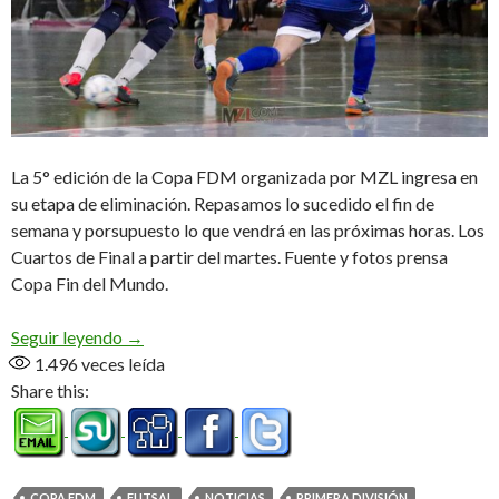
La 5° edición de la Copa FDM organizada por MZL ingresa en
su etapa de eliminación. Repasamos lo sucedido el fin de
semana y porsupuesto lo que vendrá en las próximas horas. Los
Cuartos de Final a partir del martes. Fuente y fotos prensa
Copa Fin del Mundo.
Momento de definiciones
Seguir leyendo
→
1.496
veces leída
Share this:
COPA FDM
FUTSAL
NOTICIAS
PRIMERA DIVISIÓN