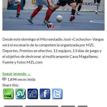
Desde este domingo el Microestadio José «Cochocho» Vargas
será el escenario de la competencia organizada por MZL
Deportes. Premios en efectivo, 12 equipos, 13 días de juego y
el objetivo de destronar al multicampeón Casa Magallanes.
Fuente y fotos MZL.com
Copa Fin del Mundo, 5° edición
Seguir leyendo
→
1.894
veces leída
Share this: