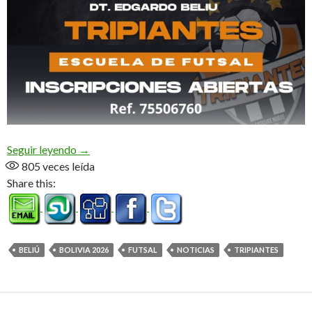
Camino a Bolivia (Audio)
Seguir leyendo
→
805
veces leída
Share this:
BELIÚ
BOLIVIA 2026
FUTSAL
NOTICIAS
TRIPIANTES