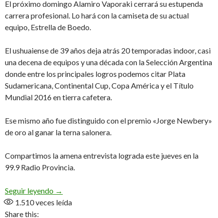
El próximo domingo Alamiro Vaporaki cerrará su estupenda
carrera profesional. Lo hará con la camiseta de su actual
equipo, Estrella de Boedo.
El ushuaiense de 39 años deja atrás 20 temporadas indoor, casi
una decena de equipos y una década con la Selección Argentina
donde entre los principales logros podemos citar Plata
Sudamericana, Continental Cup, Copa América y el Título
Mundial 2016 en tierra cafetera.
Ese mismo año fue distinguido con el premio «Jorge Newbery»
de oro al ganar la terna salonera.
Compartimos la amena entrevista lograda este jueves en la
99.9 Radio Provincia.
«Al futsal le estoy enormemente agradecido, me 
Seguir leyendo
→
1.510
veces leída
Share this: