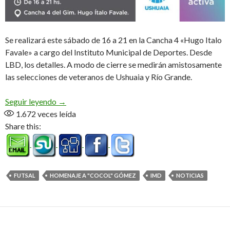
Se realizará este sábado de 16 a 21 en la Cancha 4 «Hugo Italo
Favale» a cargo del Instituto Municipal de Deportes. Desde
LBD, los detalles. A modo de cierre se medirán amistosamente
las selecciones de veteranos de Ushuaia y Río Grande.
Se viene el homenaje a José «Cocol» Gómez
Seguir leyendo
→
1.672
veces leída
Share this:
FUTSAL
HOMENAJE A "COCOL" GÓMEZ
IMD
NOTICIAS