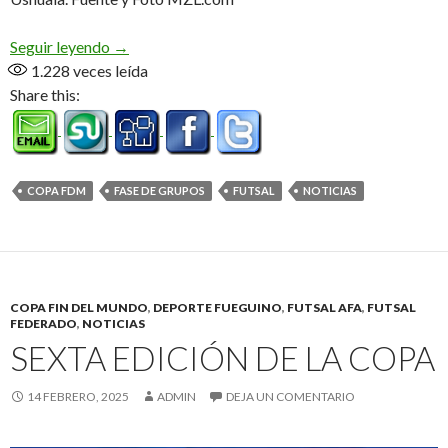
Avanza la Copa FDM, con dos clasificados
Seguir leyendo
→
1.228
veces leída
Share this:
COPA FDM
FASE DE GRUPOS
FUTSAL
NOTICIAS
COPA FIN DEL MUNDO
,
DEPORTE FUEGUINO
,
FUTSAL AFA
,
FUTSAL
FEDERADO
,
NOTICIAS
SEXTA EDICIÓN DE LA COPA
14 FEBRERO, 2025
ADMIN
DEJA UN COMENTARIO