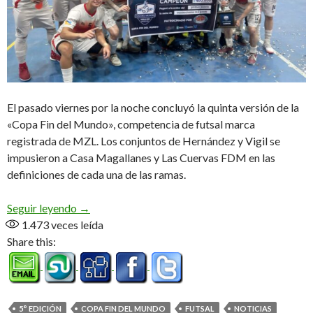
El pasado viernes por la noche concluyó la quinta versión de la
«Copa Fin del Mundo», competencia de futsal marca
registrada de MZL. Los conjuntos de Hernández y Vigil se
impusieron a Casa Magallanes y Las Cuervas FDM en las
definiciones de cada una de las ramas.
HAF y Escuela levantaron la Copa FDM
Seguir leyendo
→
1.473
veces leída
Share this:
5° EDICIÓN
COPA FIN DEL MUNDO
FUTSAL
NOTICIAS