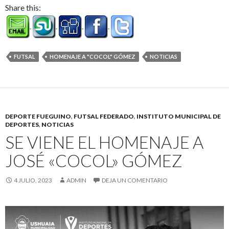
Share this:
FUTSAL
HOMENAJE A "COCOL" GÓMEZ
NOTICIAS
DEPORTE FUEGUINO
,
FUTSAL FEDERADO
,
INSTITUTO MUNICIPAL DE
DEPORTES
,
NOTICIAS
SE VIENE EL HOMENAJE A
JOSÉ «COCOL» GÓMEZ
4 JULIO, 2023
ADMIN
DEJA UN COMENTARIO