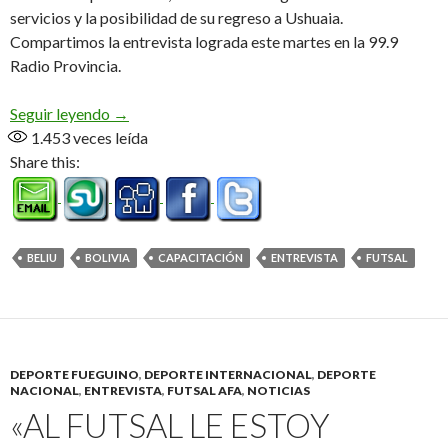
servicios y la posibilidad de su regreso a Ushuaia.
Compartimos la entrevista lograda este martes en la 99.9
Radio Provincia.
Beliú rumbo a Bolivia (Audio)
Seguir leyendo
→
1.453
veces leída
Share this:
BELIU
BOLIVIA
CAPACITACIÓN
ENTREVISTA
FUTSAL
DEPORTE FUEGUINO
,
DEPORTE INTERNACIONAL
,
DEPORTE
NACIONAL
,
ENTREVISTA
,
FUTSAL AFA
,
NOTICIAS
«AL FUTSAL LE ESTOY