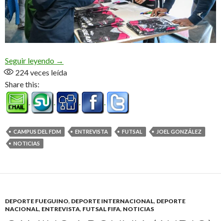
Campus en el «Cochocho» (Video/entrevista)
Seguir leyendo
→
224
veces leída
Share this:
CAMPUS DEL FDM
ENTREVISTA
FUTSAL
JOEL GONZÁLEZ
NOTICIAS
DEPORTE FUEGUINO
,
DEPORTE INTERNACIONAL
,
DEPORTE
NACIONAL
,
ENTREVISTA
,
FUTSAL FIFA
,
NOTICIAS