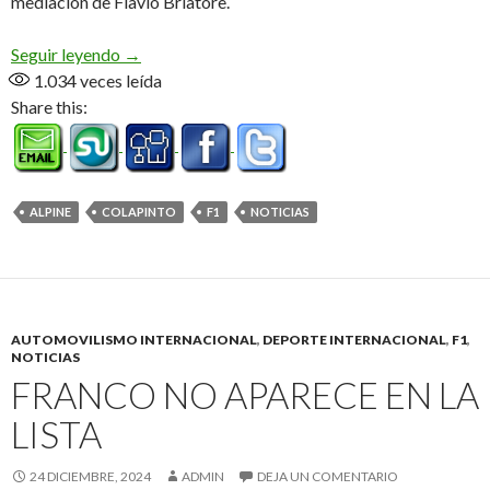
mediación de Flavio Briatore.
Poné los fideos, estamos todos!
Seguir leyendo
→
1.034
veces leída
Share this:
ALPINE
COLAPINTO
F1
NOTICIAS
AUTOMOVILISMO INTERNACIONAL
,
DEPORTE INTERNACIONAL
,
F1
,
NOTICIAS
FRANCO NO APARECE EN LA
LISTA
24 DICIEMBRE, 2024
ADMIN
DEJA UN COMENTARIO