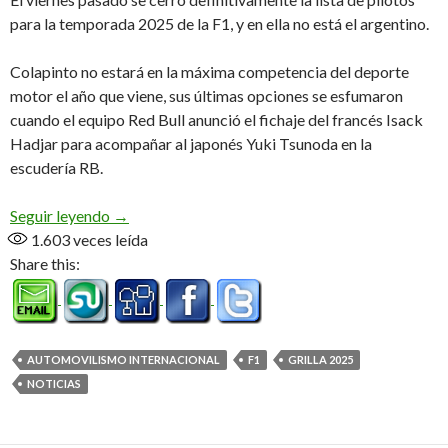
para la temporada 2025 de la F1, y en ella no está el argentino.
Colapinto no estará en la máxima competencia del deporte
motor el año que viene, sus últimas opciones se esfumaron
cuando el equipo Red Bull anunció el fichaje del francés Isack
Hadjar para acompañar al japonés Yuki Tsunoda en la
escudería RB.
Franco no aparece en la lista
Seguir leyendo
→
1.603
veces leída
Share this:
AUTOMOVILISMO INTERNACIONAL
F1
GRILLA 2025
NOTICIAS