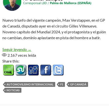
Nuevo triunfo del vigente campeón, Max Verstappen, en el GP
de Canadá, disputado ayer en el circuito Gilles Villenueve.
Noveno capítulo del Mundial 2024, y el protagonista y el guión
no cambian, dominio aplastante en pista del hombre a batir.
Max puede con todo
Seguir leyendo
→
2.167
veces leída
Share this:
AUTOMOVILISMO INTERNACIONAL
F1
GP CANADÁ
NOTICIAS