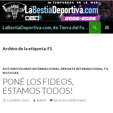
Buscar
LaBestiaDeportiva.com, de Tierra del Fuego para todo el mundo
SALTAR
MENÚ
AL
PRINCI
CONTENIDO
Archivo de la etiqueta: F1
AUTOMOVILISMO INTERNACIONAL
,
DEPORTE INTERNACIONAL
,
F1
,
NOTICIAS
PONÉ LOS FIDEOS,
ESTAMOS TODOS!
11 ENERO, 2025
ADMIN
DEJA UN COMENTARIO