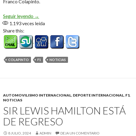
Franco Colapinto.
Fin de semana soñado
Seguir leyendo
→
1.193
veces leída
Share this:
COLAPINTO
F1
NOTICIAS
AUTOMOVILISMO INTERNACIONAL
,
DEPORTE INTERNACIONAL
,
F1
,
NOTICIAS
SIR LEWIS HAMILTON ESTÁ
DE REGRESO
8 JULIO, 2024
ADMIN
DEJA UN COMENTARIO