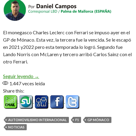
El monegasco Charles Leclerc con Ferrari se impuso ayer en el
GP de Mónaco. Esta vez, la tercera fue la vencida. Se le escapó
en 2021 y2022 pero esta temporada lo logró. Segundo fue
Lando Norris con McLaren y tercero arribó Carlos Sainz con el
otro Ferrari.
Todo queda en casa
Seguir leyendo
→
1.447
veces leída
Share this:
AUTOMOVILISMO INTERNACIONAL
F1
GP MÓNACO
NOTICIAS