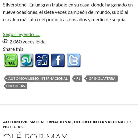
Silverstone . En un gran trabajo en su casa, donde ha ganado en
nueve ocasiones, el siete veces campeón del mundo, subió al
escalón más alto del podio tras dos años y medio de sequía.
Sir Lewis Hamilton está de regreso
Seguir leyendo
→
2.060
veces leída
Share this:
AUTOMOVILISMO INTERNACIONAL
F1
GP INGLATERRA
NOTICIAS
AUTOMOVILISMO INTERNACIONAL
,
DEPORTE INTERNACIONAL
,
F1
,
NOTICIAS
OLÉ POR MAX