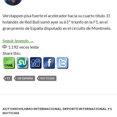
Verstappen pisa fuerte el acelerador hacia su cuarto título. El
holandés de Red Bull sumó ayer su 61º triunfo en la F1, en el
gran premio de España disputado en el circuito de Montmelo.
Olé por Max
Seguir leyendo
→
1.192
veces leída
Share this:
F1
GP ESPAÑA
NOTICIAS
AUTOMOVILISMO INTERNACIONAL
,
DEPORTE INTERNACIONAL
,
F1
,
NOTICIAS