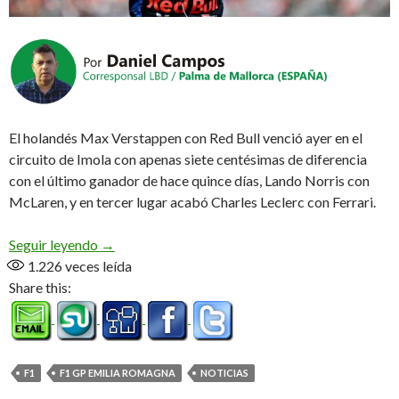
El holandés Max Verstappen con Red Bull venció ayer en el
circuito de Imola con apenas siete centésimas de diferencia
con el último ganador de hace quince días, Lando Norris con
McLaren, y en tercer lugar acabó Charles Leclerc con Ferrari.
Max con lo justo
Seguir leyendo
→
1.226
veces leída
Share this:
F1
F1 GP EMILIA ROMAGNA
NOTICIAS