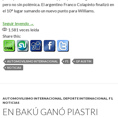
pero no sin polémica. El argentino Franco Colapinto finalizó en
el 10° lugar sumando un nuevo punto para Williams.
1 – 2 de Ferrari y regalito para Max
Seguir leyendo
→
1.581
veces leída
Share this:
AUTOMOVILISMO INTERNACIONAL
F1
GP AUSTIN
NOTICIAS
AUTOMOVILISMO INTERNACIONAL
,
DEPORTE INTERNACIONAL
,
F1
,
NOTICIAS
EN BAKÚ GANÓ PIASTRI