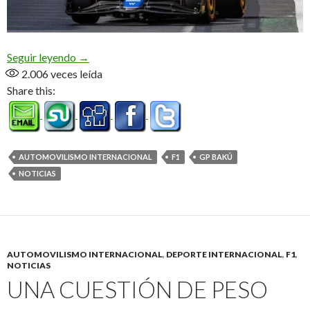
En Bakú ganó Piastri
Seguir leyendo
→
2.006
veces leída
Share this:
AUTOMOVILISMO INTERNACIONAL
F1
GP BAKÚ
NOTICIAS
AUTOMOVILISMO INTERNACIONAL
,
DEPORTE INTERNACIONAL
,
F1
,
NOTICIAS
UNA CUESTIÓN DE PESO