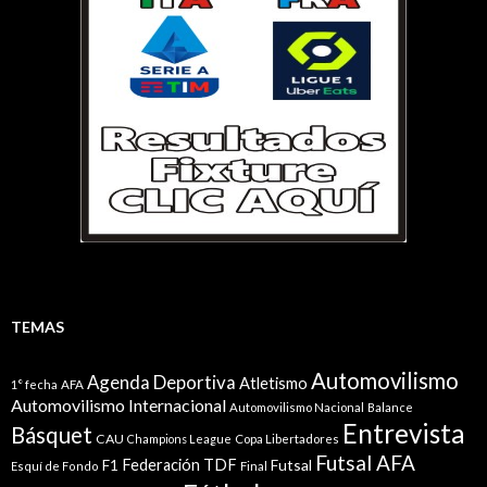
TEMAS
Automovilismo
Agenda Deportiva
Atletismo
1° fecha
AFA
Automovilismo Internacional
Automovilismo Nacional
Balance
Entrevista
Básquet
CAU
Champions League
Copa Libertadores
Futsal AFA
Federación TDF
Futsal
F1
Esquí de Fondo
Final