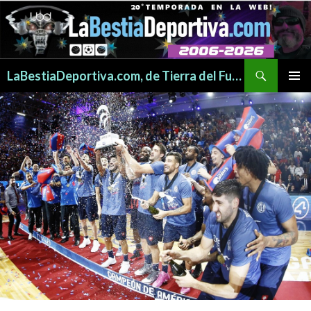
Buscar
LaBestiaDeportiva.com, de Tierra del Fuego para todo el mundo
SALTAR
MENÚ
AL
PRINCI
CONTENIDO