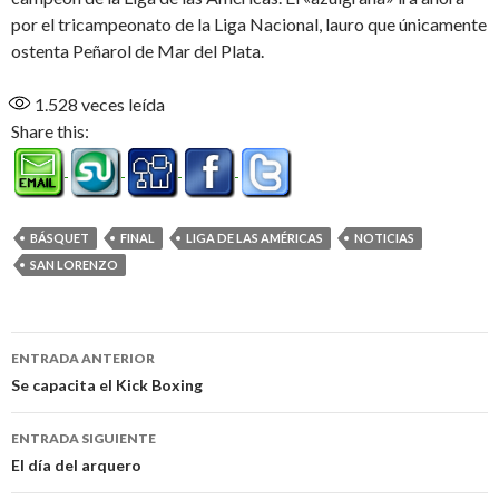
por el tricampeonato de la Liga Nacional, lauro que únicamente
ostenta Peñarol de Mar del Plata.
1.528
veces leída
Share this:
BÁSQUET
FINAL
LIGA DE LAS AMÉRICAS
NOTICIAS
SAN LORENZO
Navegación
ENTRADA ANTERIOR
de
Se capacita el Kick Boxing
entradas
ENTRADA SIGUIENTE
El día del arquero