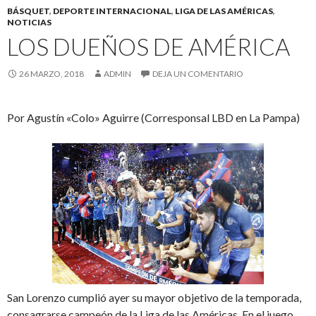
BÁSQUET
,
DEPORTE INTERNACIONAL
,
LIGA DE LAS AMÉRICAS
,
NOTICIAS
LOS DUEÑOS DE AMÉRICA
26 MARZO, 2018
ADMIN
DEJA UN COMENTARIO
Por Agustín «Colo» Aguirre (Corresponsal LBD en La Pampa)
San Lorenzo cumplió ayer su mayor objetivo de la temporada,
consagrarse campeón de la Liga de las Américas. En el juego