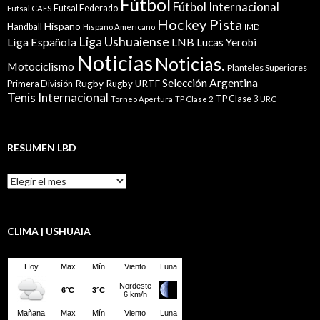
Fútbol
Fútbol Internacional
Futsal Federado
Futsal CAFS
Hockey Pista
Hispano
Handball
Hispano Americano
IMD
Liga Ushuaiense
Liga Española
LNB
Lucas Yerobi
Noticias
Noticias.
Motociclismo
Planteles Superiores
Selección Argentina
Rugby
Rugby URTF
Primera División
Tenis Internacional
TP Clase 3
Torneo Apertura
TP Clase 2
URC
RESUMEN LBD
Resumen
LBD
CLIMA | USHUAIA