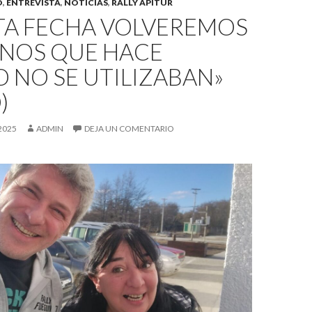
O
,
ENTREVISTA
,
NOTICIAS
,
RALLY APITUR
STA FECHA VOLVEREMOS
INOS QUE HACE
 NO SE UTILIZABAN»
)
2025
ADMIN
DEJA UN COMENTARIO