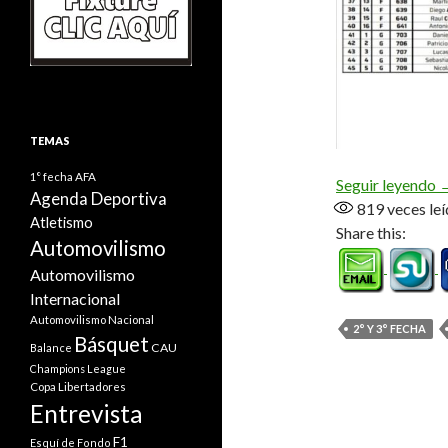
TEMAS
1° fecha
AFA
«
Seguir leyendo
Agenda Deportiva
819
veces leí
Atletismo
Share this:
Automovilismo
Automovilismo
Internacional
Automovilismo Nacional
2° Y 3° FECHA
Básquet
CAU
Balance
Champions League
Copa Libertadores
Entrevista
F1
Esquí de Fondo