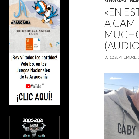
AUTOMOVILISM
«EN E
A CAM
MUCHO
(AUDIO
12 SEPTIEMBRE, 