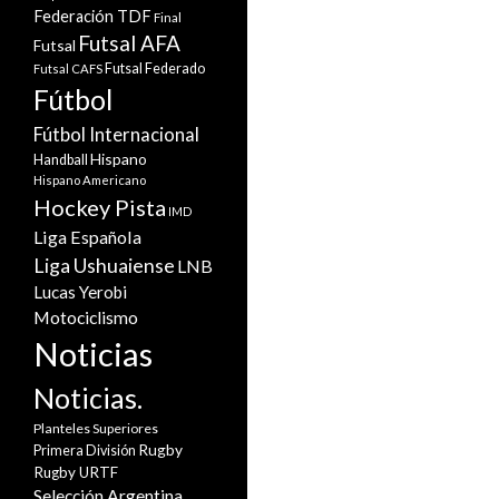
Federación TDF
Final
Futsal AFA
Futsal
Futsal Federado
Futsal CAFS
Fútbol
Fútbol Internacional
Hispano
Handball
Hispano Americano
Hockey Pista
IMD
Liga Española
Liga Ushuaiense
LNB
Lucas Yerobi
Motociclismo
Noticias
Noticias.
Planteles Superiores
Rugby
Primera División
Rugby URTF
Selección Argentina