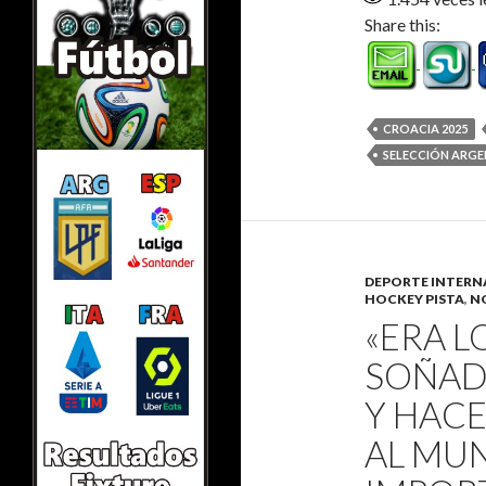
Share this:
CROACIA 2025
SELECCIÓN ARGE
DEPORTE INTERN
HOCKEY PISTA
,
N
«ERA L
SOÑADO
Y HACE
AL MU