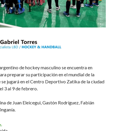
 argentino de hockey masculino se encuentra en
para preparar su participación en el mundial de la
 se jugará en el Centro Deportivo Zatika de la ciudad
l 3 al 9 de febrero.
na de Juan Eleicegui, Gastón Rodríguez, Fabián
Onganía.
ndoor argento en Croacia
→
eída