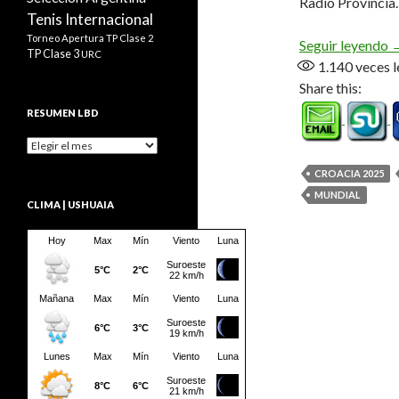
Radio Provincia.
Tenis Internacional
Torneo Apertura
TP Clase 2
«
Seguir leyendo
TP Clase 3
URC
1.140
veces l
Share this:
RESUMEN LBD
Resumen
LBD
CROACIA 2025
MUNDIAL
CLIMA | USHUAIA