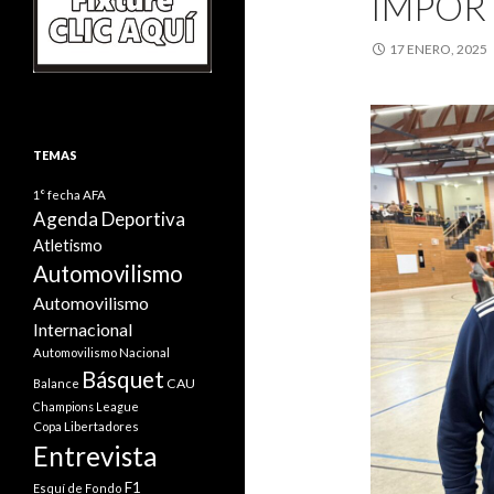
IMPORT
17 ENERO, 2025
TEMAS
1° fecha
AFA
Agenda Deportiva
Atletismo
Automovilismo
Automovilismo
Internacional
Automovilismo Nacional
Básquet
CAU
Balance
Champions League
Copa Libertadores
Entrevista
F1
Esquí de Fondo