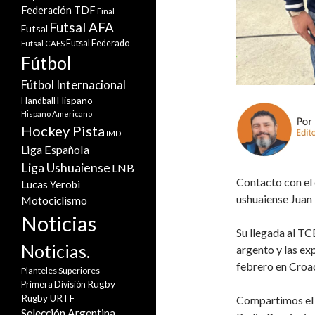
Federación TDF
Final
Futsal AFA
Futsal
Futsal Federado
Futsal CAFS
Fútbol
Fútbol Internacional
Hispano
Handball
Hispano Americano
Hockey Pista
IMD
Liga Española
Liga Ushuaiense
LNB
Contacto con el 
Lucas Yerobi
ushuaiense Juan 
Motociclismo
Noticias
Su llegada al TCB
Noticias.
argento y las exp
febrero en Croaci
Planteles Superiores
Rugby
Primera División
Rugby URTF
Compartimos el c
Selección Argentina