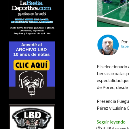
El seleccionado
tierras croatas 
especialidad que
de Porec, desde e
Presencia Fuegui
Pérez y Luisina 
I
Seguir leyendo
1.454
veces l