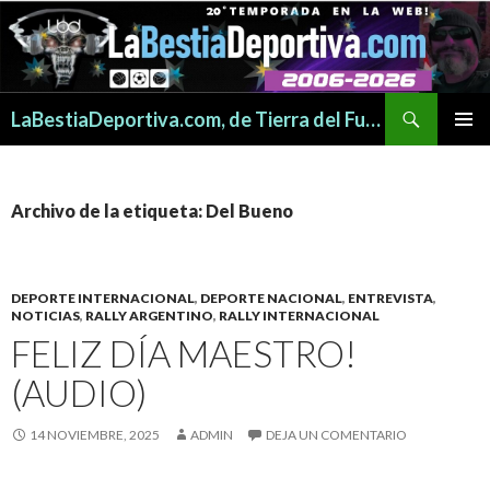
Buscar
LaBestiaDeportiva.com, de Tierra del Fuego para todo el mundo
SALTAR
MENÚ
AL
PRINCI
CONTENIDO
Archivo de la etiqueta: Del Bueno
DEPORTE INTERNACIONAL
,
DEPORTE NACIONAL
,
ENTREVISTA
,
NOTICIAS
,
RALLY ARGENTINO
,
RALLY INTERNACIONAL
FELIZ DÍA MAESTRO!
(AUDIO)
14 NOVIEMBRE, 2025
ADMIN
DEJA UN COMENTARIO