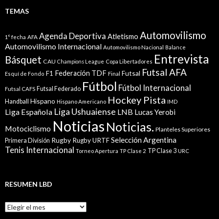
TEMAS
Automovilismo
Agenda Deportiva
Atletismo
1° fecha
AFA
Automovilismo Internacional
Automovilismo Nacional
Balance
Entrevista
Básquet
CAU
Champions League
Copa Libertadores
Futsal AFA
Federación TDF
Futsal
F1
Esquí de Fondo
Final
Fútbol
Fútbol Internacional
Futsal Federado
Futsal CAFS
Hockey Pista
Hispano
Handball
Hispano Americano
IMD
Liga Ushuaiense
Liga Española
LNB
Lucas Yerobi
Noticias
Noticias.
Motociclismo
Planteles Superiores
Selección Argentina
Rugby
Rugby URTF
Primera División
Tenis Internacional
TP Clase 3
Torneo Apertura
TP Clase 2
URC
RESUMEN LBD
Resumen
LBD