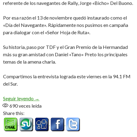
referente de los navegantes de Rally, Jorge «Bicho» Del Buono.
Por esa razón el 13 de noviembre quedó instaurado como el
«Día del Navegante». Rápidamente nos pusimos en campaña
para dialogar con el «Señor Hoja de Ruta».
Su historia, paso por TDF y el Gran Premio de la Hermandad
más su gran amistad con Daniel «Tano» Preto los principales
temas de la amena charla.
Compartimos la entrevista lograda este viernes en la 94.1 FM
del Sur.
Feliz día maestro! (Audio)
Seguir leyendo
→
690
veces leída
Share this: