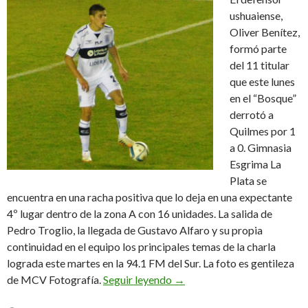
ushuaiense,
Oliver Benítez,
formó parte
del 11 titular
que este lunes
en el “Bosque”
derrotó a
Quilmes por 1
a 0. Gimnasia
Esgrima La
Plata se
encuentra en una racha positiva que lo deja en una expectante
4º lugar dentro de la zona A con 16 unidades. La salida de
Pedro Troglio, la llegada de Gustavo Alfaro y su propia
continuidad en el equipo los principales temas de la charla
lograda este martes en la 94.1 FM del Sur. La foto es gentileza
“La idea es pelear bien arriba
de MCV Fotografía.
Seguir leyendo
→