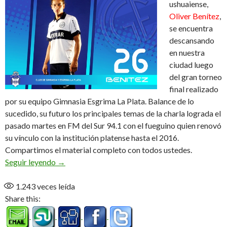
ushuaiense,
Oliver Benítez
,
se encuentra
descansando
en nuestra
ciudad luego
del gran torneo
final realizado
por su equipo Gimnasia Esgrima La Plata. Balance de lo
sucedido, su futuro los principales temas de la charla lograda el
pasado martes en FM del Sur 94.1 con el fueguino quien renovó
su vínculo con la institución platense hasta el 2016.
Compartimos el material completo con todos ustedes.
“Pudimos llegar al objetivo que era sumar 50 pun
Seguir leyendo
→
1.243
veces leída
Share this: