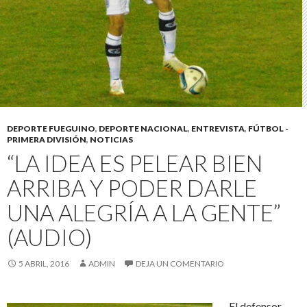
DEPORTE FUEGUINO
,
DEPORTE NACIONAL
,
ENTREVISTA
,
FÚTBOL -
PRIMERA DIVISIÓN
,
NOTICIAS
“LA IDEA ES PELEAR BIEN
ARRIBA Y PODER DARLE
UNA ALEGRÍA A LA GENTE”
(AUDIO)
5 ABRIL, 2016
ADMIN
DEJA UN COMENTARIO
El defensor