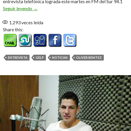
entrevista telefónica lograda este martes en FM del Sur 94.1
“Pedro me dio la confianza para estar, voy a hace
Seguir leyendo
→
1.293
veces leída
Share this:
ENTREVISTA
GELP
NOTICIAS
OLIVER BENITEZ