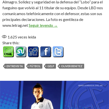
Almagro. Solidez y seguridad en la defensa del “Lobo” para el
fueguino que volvió al 11 titular de su equipo. Desde LBD nos
comunicamos telefónicamente con el defensor, estas son sus
principales declaraciones. La foto es gentileza de
Titular y figura (Audio)
www.letrag.net
Seguir leyendo
→
1.625
veces leída
Share this:
ENTREVISTA
FÚTBOL
GELP
OLIVER BENITEZ