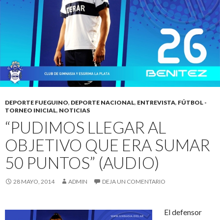
DEPORTE FUEGUINO
,
DEPORTE NACIONAL
,
ENTREVISTA
,
FÚTBOL -
TORNEO INICIAL
,
NOTICIAS
“PUDIMOS LLEGAR AL
OBJETIVO QUE ERA SUMAR
50 PUNTOS” (AUDIO)
28 MAYO, 2014
ADMIN
DEJA UN COMENTARIO
El defensor