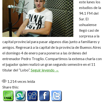
este lunes los
estudios de la
94.1 FM del
Sur. El
ushuaiense
llegó casi de
sorpresa a la
capital provincial para pasar algunos días junto a familiares y
amigos. Regresará a la capital de la provincia de Buenos Aires
el domingo 4 de enero para ponerse a las órdenes del
entrenador Pedro Troglio. Compartimos la extensa charla con
el jugador quien realizó un gran segundo semestre en el 11
“Estoy para sumarme a la pret
titular del “Lobo”.
Seguir leyendo
→
1.214
veces leída
Share this: