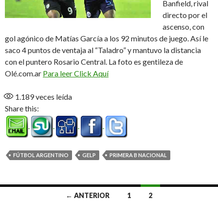
Banfield, rival
directo por el
ascenso, con
gol agónico de Matías García a los 92 minutos de juego. Así le
saco 4 puntos de ventaja al “Taladro” y mantuvo la distancia
con el puntero Rosario Central. La foto es gentileza de
Olé.com.ar
Para leer Click Aquí
1.189
veces leída
Share this:
FÚTBOL ARGENTINO
GELP
PRIMERA B NACIONAL
Ir
← ANTERIOR
1
2
a