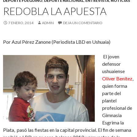
DEPORTE FUEGUINO
,
DEPORTE NACIONAL
,
ENTREVISTA
,
NOTICIAS
REDOBLA LA APUESTA
7 ENERO, 2014
ADMIN
DEJA UN COMENTARIO
Por Azul Pérez Zanone (Periodista LBD en Ushuaia)
El joven
defensor
ushuaiense
Oliver Benítez
,
quien forma
parte del
plantel
profesional de
Gimnasia
Esgrima la
Plata,
pasó las fiestas en la capital provincial. El fin de semana