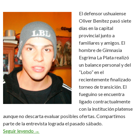
El defensor ushuaiense
Oliver Benítez pasó siete
días en la capital
provincial junto a
familiares y amigos. El
hombre de Gimnasia
Esgrima La Plata realizó
un balance personal y del
“Lobo” en el
recientemente finalizado
torneo de transición. El
fueguino se encuentra
ligado contractualmente
con la institución platense
aunque no descarta evaluar posibles ofertas. Compartimos
parte de la entrevista lograda el pasado sábado.
Semana de descanso (Audio)
Seguir leyendo
→