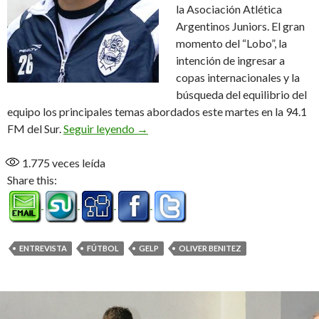
la Asociación Atlética
Argentinos Juniors. El gran
momento del “Lobo”, la
intención de ingresar a
copas internacionales y la
búsqueda del equilibrio del
equipo los principales temas abordados este martes en la 94.1
Oliver, el de los goles importantes (A
FM del Sur.
Seguir leyendo
→
1.775
veces leída
Share this:
ENTREVISTA
FÚTBOL
GELP
OLIVER BENITEZ