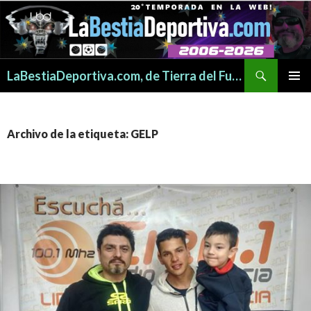
Buscar
LaBestiaDeportiva.com, de Tierra del Fuego para todo el mundo
SALTAR
MENÚ
AL
PRINCI
CONTENIDO
Archivo de la etiqueta: GELP