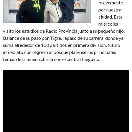
brevemente
por nuestra
ciudad. Este
miércoles
visitó los estudios de Radio Provincia junto a su pequeño hijo.
Balance de su paso por Tigre, repaso de su carrera, donde ya
suma alrededor de 100 partidos en primera división, futuro
inmediato con regreso al bosque platense los principales
temas de la amena charla con el central fueguino.