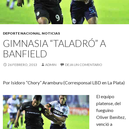
DEPORTE NACIONAL
,
NOTICIAS
GIMNASIA “TALADRÓ” A
BANFIELD
26 FEBRERO, 2013
ADMIN
DEJA UN COMENTARIO
Por Isidoro “Chory” Aramburu (Corresponsal LBD en La Plata)
El equipo
platense, del
fueguino
Oliver Benítez,
venció a