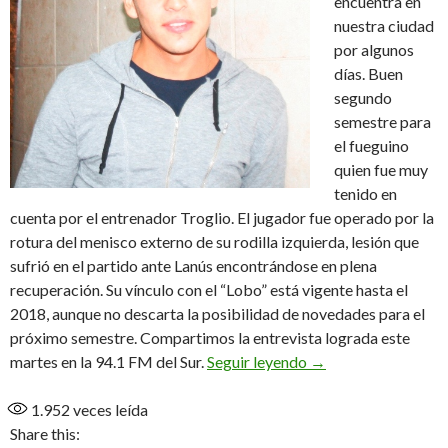
encuentra en
nuestra ciudad
por algunos
días. Buen
segundo
semestre para
el fueguino
quien fue muy
tenido en
cuenta por el entrenador Troglio. El jugador fue operado por la
rotura del menisco externo de su rodilla izquierda, lesión que
sufrió en el partido ante Lanús encontrándose en plena
recuperación. Su vínculo con el “Lobo” está vigente hasta el
2018, aunque no descarta la posibilidad de novedades para el
próximo semestre. Compartimos la entrevista lograda este
Balance y recuperac
martes en la 94.1 FM del Sur.
Seguir leyendo
→
1.952
veces leída
Share this: