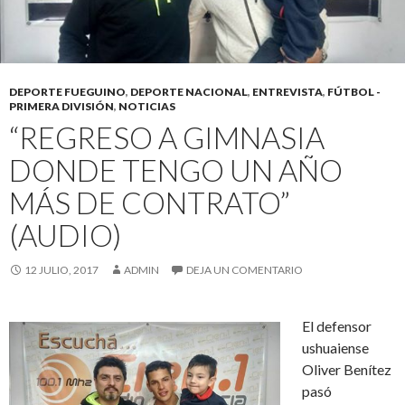
DEPORTE FUEGUINO
,
DEPORTE NACIONAL
,
ENTREVISTA
,
FÚTBOL -
PRIMERA DIVISIÓN
,
NOTICIAS
“REGRESO A GIMNASIA
DONDE TENGO UN AÑO
MÁS DE CONTRATO”
(AUDIO)
12 JULIO, 2017
ADMIN
DEJA UN COMENTARIO
El defensor
ushuaiense
Oliver Benítez
pasó