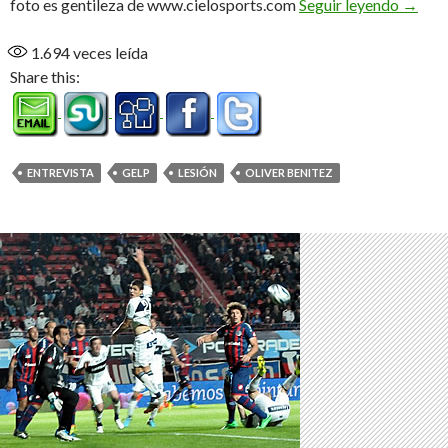
“En un
foto es gentileza de www.cielosports.com
Seguir leyendo
→
1.694
veces leída
Share this:
ENTREVISTA
GELP
LESIÓN
OLIVER BENITEZ