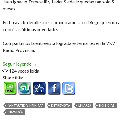
Juan Ignacio Tomaselli y Javier Siede le quedan tan solo 5
meses.
En busca de detalles nos comunicamos con Diego quien nos
contó las últimas novedades.
Compartimos la entrevista lograda este martes en la 99.9
Radio Provincia.
Autorizados! (Audio)
Seguir leyendo
→
124
veces leída
Share this:
"ANTÁRTIDA INFINITA"
ENTREVISTA
LINARES
NOTICIAS
TRAVESÍA