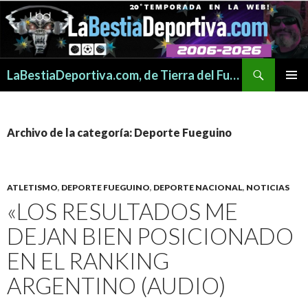
Buscar
LaBestiaDeportiva.com, de Tierra del Fuego para todo el mundo
SALTAR
MENÚ
AL
PRINCI
CONTENIDO
Archivo de la categoría: Deporte Fueguino
ATLETISMO
,
DEPORTE FUEGUINO
,
DEPORTE NACIONAL
,
NOTICIAS
«LOS RESULTADOS ME
DEJAN BIEN POSICIONADO
EN EL RANKING
ARGENTINO (AUDIO)