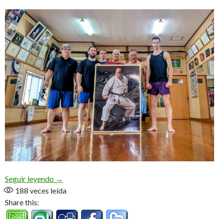
Ast desde Okinawa (Audio)
Seguir leyendo
→
188
veces leída
Share this: