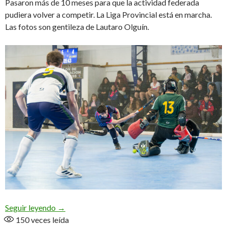
Pasaron más de 10 meses para que la actividad federada
pudiera volver a competir. La Liga Provincial está en marcha.
Las fotos son gentileza de Lautaro Olguín.
Una nueva esperanza comienza
Seguir leyendo
→
150
veces leída