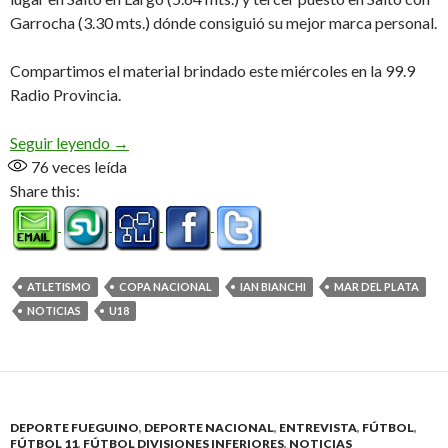
Garrocha (3.30 mts.) dónde consiguió su mejor marca personal.
Compartimos el material brindado este miércoles en la 99.9
Radio Provincia.
«Los resultados me dejan bien posicionado en el 
Seguir leyendo
→
76
veces leída
Share this:
ATLETISMO
COPA NACIONAL
IAN BIANCHI
MAR DEL PLATA
NOTICIAS
U18
DEPORTE FUEGUINO
,
DEPORTE NACIONAL
,
ENTREVISTA
,
FÚTBOL
,
FÚTBOL 11
,
FÚTBOL DIVISIONES INFERIORES
,
NOTICIAS