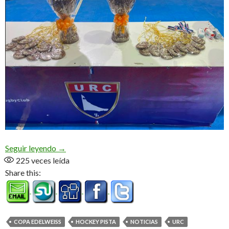
A puro chocolate
Seguir leyendo
→
225
veces leída
Share this:
COPA EDELWEISS
HOCKEY PISTA
NOTICIAS
URC