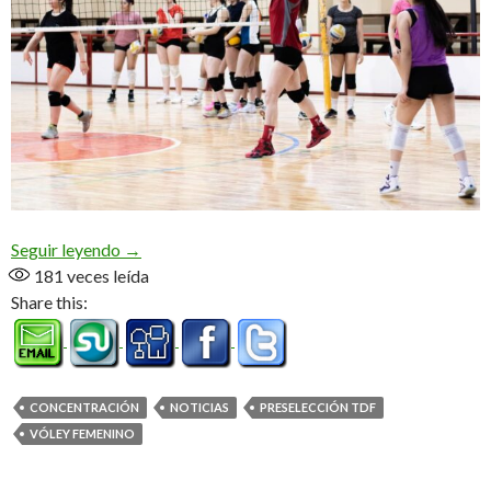
El vóley femenino ensayó en el «Ana Giró»
Seguir leyendo
→
181
veces leída
Share this:
CONCENTRACIÓN
NOTICIAS
PRESELECCIÓN TDF
VÓLEY FEMENINO