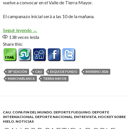
vuelve a convocar en el Valle de Tierra Mayor.
El campanazo inicial será a las 10 de la mañana.
Marchablanca 2026, el domingo 16 de Agosto
Seguir leyendo
→
138
veces leída
Share this:
38° EDICIÓN
CAU
ESQUI DE FONDO
INVIERNO 2026
MARCHABLANCA
TIERRA MAYOR
CAU
,
COPA FIN DEL MUNDO
,
DEPORTE FUEGUINO
,
DEPORTE
INTERNACIONAL
,
DEPORTE NACIONAL
,
ENTREVISTA
,
HOCKEY SOBRE
HIELO
,
NOTICIAS