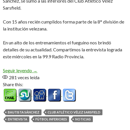
Sánchez, se sumó a las inferiores del Club Atlético Vélez
Sarsfield.
Con 15 años recién cumplidos forma parte de la 8° división de
la institución velezana.
En un alto de los entrenamientos el fueguino nos brindó
detalles de su actualidad. Compartimos la entrevista lograda
este miércoles en la 99.9 Radio Provincia.
«Bauti» desde «La Fábrica» (Audio)
Seguir leyendo
→
281
veces leída
Share this:
BAUTISTA SÁNCHEZ
CLUB ATLÉTICO VÉLEZ SARSFIELD
ENTREVISTA
FÚTBOL INFERIORES
NOTICIAS