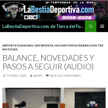
Buscar
LaBestiaDeportiva.com, de Tierra del Fuego para todo el mundo
SALTAR
MENÚ
AL
PRINCI
CONTENIDO
DEPORTE FUEGUINO
,
ENTREVISTA
,
HOCKEY PISTA FEDERACIÓN TDF
,
NOTICIAS
BALANCE, NOVEDADES Y
PASOS A SEGUIR (AUDIO)
7 ENERO, 2026
ADMIN
DEJA UN COMENTARIO