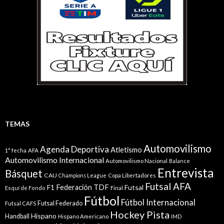
TEMAS
Automovilismo
Agenda Deportiva
Atletismo
1° fecha
AFA
Automovilismo Internacional
Automovilismo Nacional
Balance
Entrevista
Básquet
CAU
Champions League
Copa Libertadores
Futsal AFA
Federación TDF
Futsal
F1
Esquí de Fondo
Final
Fútbol
Fútbol Internacional
Futsal Federado
Futsal CAFS
Hockey Pista
Hispano
Handball
Hispano Americano
IMD