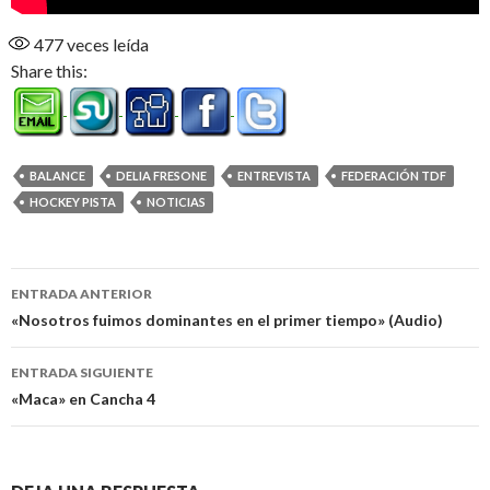
477
veces leída
Share this:
BALANCE
DELIA FRESONE
ENTREVISTA
FEDERACIÓN TDF
HOCKEY PISTA
NOTICIAS
Navegación
ENTRADA ANTERIOR
de
«Nosotros fuimos dominantes en el primer tiempo» (Audio)
entradas
ENTRADA SIGUIENTE
«Maca» en Cancha 4