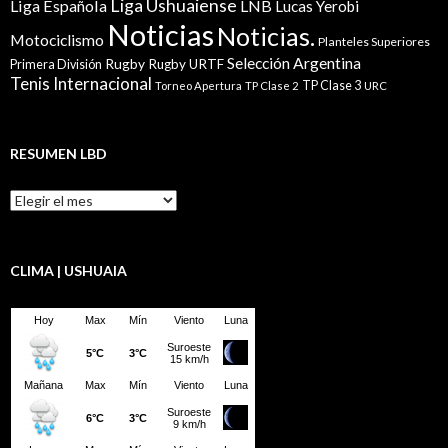
Liga Ushuaiense
Liga Española
LNB
Lucas Yerobi
Noticias
Noticias.
Motociclismo
Planteles Superiores
Selección Argentina
Rugby
Rugby URTF
Primera División
Tenis Internacional
TP Clase 3
Torneo Apertura
TP Clase 2
URC
RESUMEN LBD
Resumen
LBD
CLIMA | USHUAIA