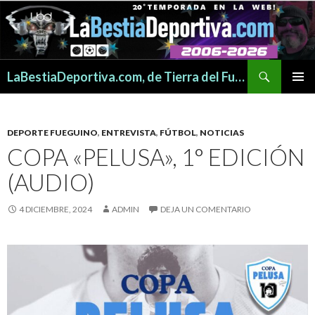
Buscar
LaBestiaDeportiva.com, de Tierra del Fuego para todo el mundo
SALTAR
MENÚ
AL
PRINCI
CONTENIDO
DEPORTE FUEGUINO
,
ENTREVISTA
,
FÚTBOL
,
NOTICIAS
COPA «PELUSA», 1° EDICIÓN
(AUDIO)
4 DICIEMBRE, 2024
ADMIN
DEJA UN COMENTARIO