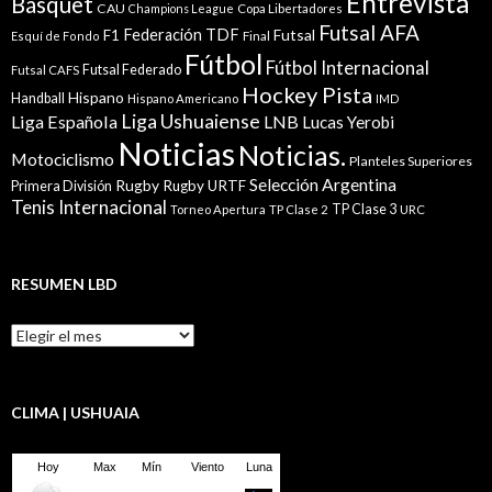
Entrevista
Básquet
CAU
Champions League
Copa Libertadores
Futsal AFA
Federación TDF
Futsal
F1
Esquí de Fondo
Final
Fútbol
Fútbol Internacional
Futsal Federado
Futsal CAFS
Hockey Pista
Hispano
Handball
Hispano Americano
IMD
Liga Ushuaiense
Liga Española
LNB
Lucas Yerobi
Noticias
Noticias.
Motociclismo
Planteles Superiores
Selección Argentina
Rugby
Rugby URTF
Primera División
Tenis Internacional
TP Clase 3
Torneo Apertura
TP Clase 2
URC
RESUMEN LBD
Resumen
LBD
CLIMA | USHUAIA