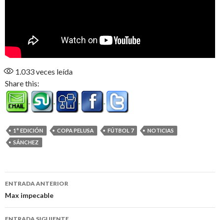
1.033
veces leída
Share this:
1° EDICIÓN
COPA PELUSA
FÚTBOL 7
NOTICIAS
SÁNCHEZ
Navegación
ENTRADA ANTERIOR
de
Max impecable
entradas
ENTRADA SIGUIENTE