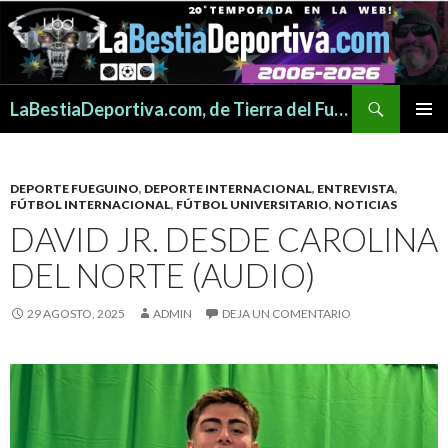
Buscar
LaBestiaDeportiva.com, de Tierra del Fuego para todo el mundo
SALTAR
MENÚ
AL
PRINCI
CONTENIDO
DEPORTE FUEGUINO
,
DEPORTE INTERNACIONAL
,
ENTREVISTA
,
FÚTBOL INTERNACIONAL
,
FÚTBOL UNIVERSITARIO
,
NOTICIAS
DAVID JR. DESDE CAROLINA
DEL NORTE (AUDIO)
29 AGOSTO, 2025
ADMIN
DEJA UN COMENTARIO