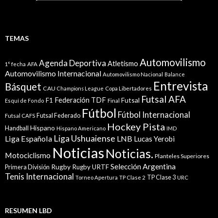
TEMAS
Automovilismo
Agenda Deportiva
Atletismo
1° fecha
AFA
Automovilismo Internacional
Automovilismo Nacional
Balance
Entrevista
Básquet
CAU
Champions League
Copa Libertadores
Futsal AFA
Federación TDF
Futsal
F1
Esquí de Fondo
Final
Fútbol
Fútbol Internacional
Futsal Federado
Futsal CAFS
Hockey Pista
Hispano
Handball
Hispano Americano
IMD
Liga Ushuaiense
Liga Española
LNB
Lucas Yerobi
Noticias
Noticias.
Motociclismo
Planteles Superiores
Selección Argentina
Rugby
Rugby URTF
Primera División
Tenis Internacional
TP Clase 3
Torneo Apertura
TP Clase 2
URC
RESUMEN LBD