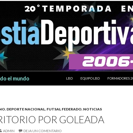
SALTAR AL CONTENIDO
odo el mundo
LBD
EQUIPO LBD
FORMADORES 2
INO
,
DEPORTE NACIONAL
,
FUTSAL FEDERADO
,
NOTICIAS
RITORIO POR GOLEADA
ADMIN
DEJA UN COMENTARIO