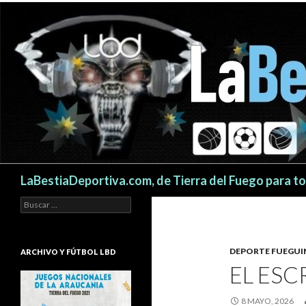
Buscar
LaBestiaDeportiva.com, de Tierra del Fuego para t
Buscar:
DEPORTE FUEGU
ARCHIVO Y FÚTBOL LBD
EL ESC
8 MAYO, 2026