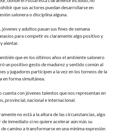
ur, donde el Futsal está claramente incluído, no
ohibir que sus actores puedan desarrollarse en
esión salonera o disciplina alguna.
s, jóvenes y adultos pasan sus fines de semana
mnasios para competir es claramente algo positivo y
y alentar.
ambién que en los últimos años el ambiente salonero
ró un positivo gesto de madurez y sentido común al
es y jugadores participen a la vez en los torneos de la
a en forma simultánea.
no cuenta con jóvenes talentos que nos representan en
, provincial, nacional e internacional.
ramente no está a la altura de las circunstancias, algo
 de inmediato si no quiere acelerar aún más su
o de camino a transformarse en una mínima expresión