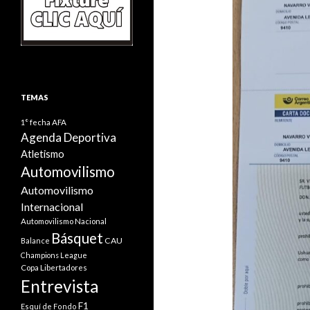
TEMAS
1° fecha
AFA
Agenda Deportiva
Atletismo
Automovilismo
Automovilismo
Internacional
Automovilismo Nacional
Básquet
CAU
Balance
Champions League
Copa Libertadores
Entrevista
F1
Esquí de Fondo