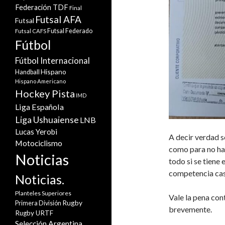
Federación TDF
Final
Futsal AFA
Futsal
Futsal Federado
Futsal CAFS
Fútbol
Fútbol Internacional
Hispano
Handball
Hispano Americano
Hockey Pista
IMD
Liga Española
Liga Ushuaiense
LNB
Lucas Yerobi
A decir verdad 
Motociclismo
como para no ha
Noticias
todo si se tiene
competencia cas
Noticias.
Planteles Superiores
Vale la pena con
Rugby
Primera División
brevemente.
Rugby URTF
Selección Argentina