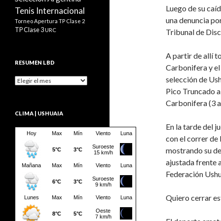
Luego de su caída
Tenis Internacional
una denuncia por
Torneo Apertura
TP Clase 2
TP Clase 3
URC
Tribunal de Disc
A partir de allí
RESUMEN LBD
Carbonifera y el
selección de Ushu
Resumen
LBD
Pico Truncado ab
Carbonifera (3 a
CLIMA | USHUAIA
En la tarde del 
con el correr de 
mostrando su de
ajustada frente 
Federación Ushua
Quiero cerrar es