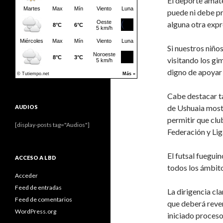
El deporte amate
puede ni debe pr
alguna otra expr
Si nuestros niño
visitando los gi
digno de apoyar 
Cabe destacar t
de Ushuaia most
AUDIOS
permitir que club
[display-posts tag="Audios"]
Federación y Lig
El futsal fuegui
ACCESO A LBD
todos los ámbitos
Acceder
Feed de entradas
La dirigencia cla
Feed de comentarios
que deberá rever
WordPress.org
iniciado proces