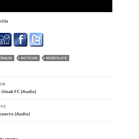
eída
ORALES
NOTICIAS
RIVER PLATE
ón
IOR
s Umak FC (Audio)
NTE
oyecto (Audio)