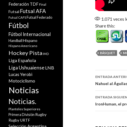
Federación TDF
Final
Futsal AFA
Futsal
Futsal Federado
Futsal CAFS
1.071
veces l
Fútbol
Share this:
Fútbol Internacional
Hispano
Handball
Hispano Americano
Hockey Pista
BÁSQUET
M
IMD
Liga Española
Liga Ushuaiense
LNB
Navegaci
Lucas Yerobi
ENTRADA ANTER
Motociclismo
de
Nahuel al Águila
Noticias
entradas
ENTRADA SIGUIE
Noticias.
IronHuman, el pr
Planteles Superiores
Rugby
Primera División
Rugby URTF
Selección Argentina