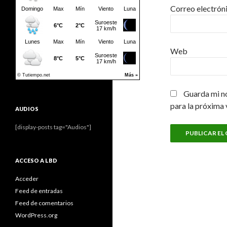
Correo electrón
Web
Guarda mi n
para la próxima
AUDIOS
[display-posts tag="Audios"]
ACCESO A LBD
Acceder
Feed de entradas
Feed de comentarios
WordPress.org