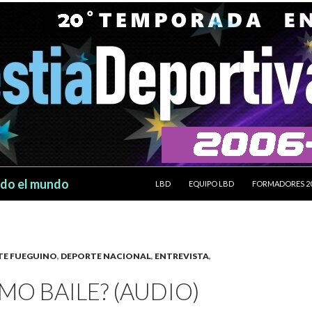
SALTAR AL CONTENIDO
odo el mundo
LBD
EQUIPO LBD
FORMADORES 2
TE FUEGUINO
,
DEPORTE NACIONAL
,
ENTREVISTA
,
IMO BAILE? (AUDIO)