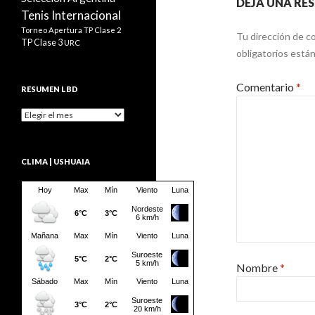
DEJA UNA RE
Tenis Internacional
Torneo Apertura
TP Clase 2
Tu dirección de co
TP Clase 3
URC
obligatorios est
Comentario
*
RESUMEN LBD
Resumen
LBD
CLIMA | USHUAIA
Nombre
*