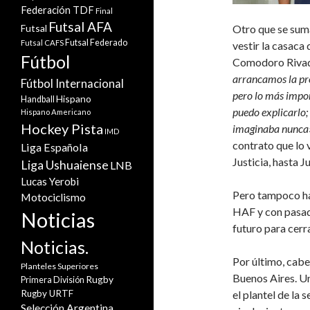
Federación TDF
Final
Futsal AFA
Futsal
Otro que se sum
Futsal Federado
Futsal CAFS
vestir la casaca
Fútbol
Comodoro Rivad
arrancamos la pr
Fútbol Internacional
pero lo más impor
Hispano
Handball
puedo explicarlo;
Hispano Americano
Hockey Pista
imaginaba nunca
IMD
contrato que lo 
Liga Española
Justicia, hasta J
Liga Ushuaiense
LNB
Lucas Yerobi
Pero tampoco ha
Motociclismo
HAF y con pasad
Noticias
futuro para cerr
Noticias.
Por último, cabe
Planteles Superiores
Buenos Aires. Un
Rugby
Primera División
Rugby URTF
el plantel de la
Selección Argentina