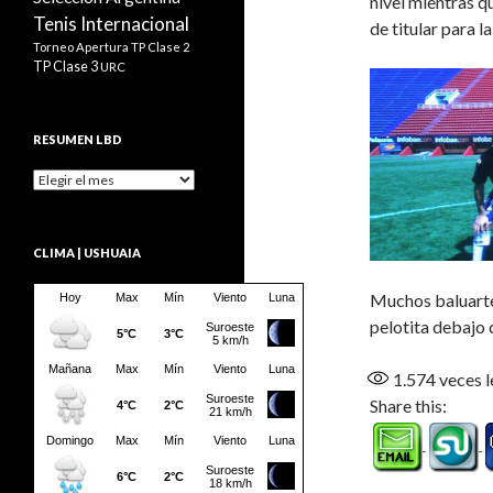
nivel mientras q
Tenis Internacional
de titular para l
Torneo Apertura
TP Clase 2
TP Clase 3
URC
RESUMEN LBD
Resumen
LBD
CLIMA | USHUAIA
Muchos baluartes
pelotita debajo 
1.574
veces l
Share this: