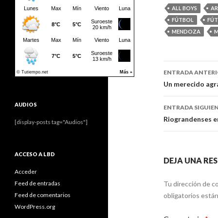
ALL BOYS
AR
FÚTBOL
FÚT
MENDOZA
M
Navegaci
ENTRADA ANTER
de
Un merecido agr
entradas
AUDIOS
ENTRADA SIGUIE
Riograndenses e
[display-posts tag="Audios"]
ACCESO A LBD
DEJA UNA RE
Acceder
Feed de entradas
Tu dirección de co
Feed de comentarios
obligatorios est
WordPress.org