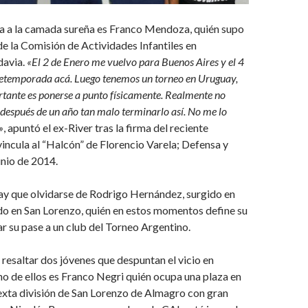
a a la camada sureña es Franco Mendoza, quién supo
 de la Comisión de Actividades Infantiles en
avia.
«El 2 de Enero me vuelvo para Buenos Aires y el 4
etemporada acá. Luego tenemos un torneo en Uruguay,
tante es ponerse a punto físicamente. Realmente no
 después de un año tan malo terminarlo así. No me lo
»
, apuntó el ex-River tras la firma del reciente
vincula al “Halcón” de Florencio Varela; Defensa y
unio de 2014.
y que olvidarse de Rodrigo Hernández, surgido en
o en San Lorenzo, quién en estos momentos define su
ar su pase a un club del Torneo Argentino.
 resaltar dos jóvenes que despuntan el vicio en
o de ellos es Franco Negri quién ocupa una plaza en
 sexta división de San Lorenzo de Almagro con gran