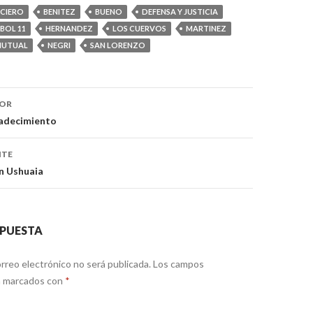
CIERO
BENITEZ
BUENO
DEFENSA Y JUSTICIA
BOL 11
HERNANDEZ
LOS CUERVOS
MARTINEZ
UTUAL
NEGRI
SAN LORENZO
ón
IOR
adecimiento
NTE
n Ushuaia
SPUESTA
rreo electrónico no será publicada.
Los campos
án marcados con
*