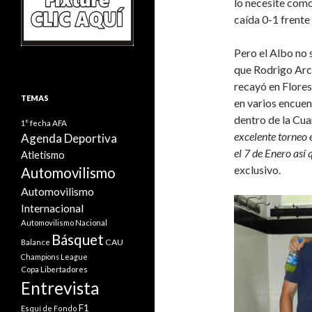
lo necesite como 
caída 0-1 frente
Pero el Albo no 
que Rodrigo Arci
recayó en Florest
TEMAS
en varios encuen
dentro de la Cua
1° fecha
AFA
excelente torneo
Agenda Deportiva
el 7 de Enero así
Atletismo
exclusivo.
Automovilismo
Automovilismo
Internacional
Automovilismo Nacional
Básquet
CAU
Balance
Champions League
Copa Libertadores
Entrevista
F1
Esquí de Fondo