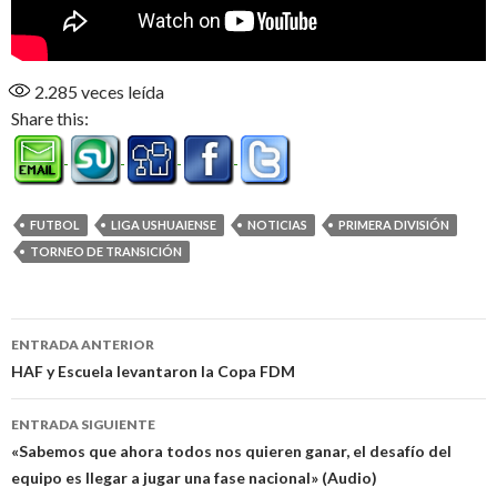
2.285
veces leída
Share this:
FUTBOL
LIGA USHUAIENSE
NOTICIAS
PRIMERA DIVISIÓN
TORNEO DE TRANSICIÓN
Navegación
ENTRADA ANTERIOR
de
HAF y Escuela levantaron la Copa FDM
entradas
ENTRADA SIGUIENTE
«Sabemos que ahora todos nos quieren ganar, el desafío del
equipo es llegar a jugar una fase nacional» (Audio)