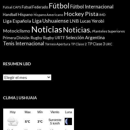
Fútbol
Fútbol Internacional
Futsal Federado
Futsal CAFS
Hockey Pista
Hispano
Handball
Hispano Americano
IMD
Liga Ushuaiense
Liga Española
LNB
Lucas Yerobi
Noticias
Noticias.
Motociclismo
Planteles Superiores
Selección Argentina
Rugby
Rugby URTF
Primera División
Tenis Internacional
TP Clase 3
Torneo Apertura
TP Clase 2
URC
RESUMEN LBD
Resumen
LBD
CLIMA | USHUAIA