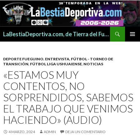
Buscar
LaBestiaDeportiva.com, de Tierra del Fuego para todo el mundo
SALTAR
MENÚ
AL
PRINCI
CONTENIDO
DEPORTE FUEGUINO
,
ENTREVISTA
,
FÚTBOL - TORNEO DE
TRANSICIÓN
,
FÚTBOL LIGA USHUAIENSE
,
NOTICIAS
«ESTAMOS MUY
CONTENTOS, NO
SORPRENDIDOS, SABEMOS
EL TRABAJO QUE VENIMOS
HACIENDO» (AUDIO)
4 MARZO, 2024
ADMIN
DEJA UN COMENTARIO