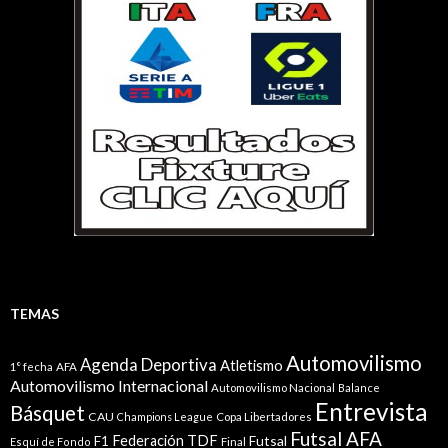
TEMAS
Automovilismo
Agenda Deportiva
Atletismo
1° fecha
AFA
Automovilismo Internacional
Automovilismo Nacional
Balance
Entrevista
Básquet
CAU
Champions League
Copa Libertadores
Futsal AFA
Federación TDF
Futsal
F1
Esquí de Fondo
Final