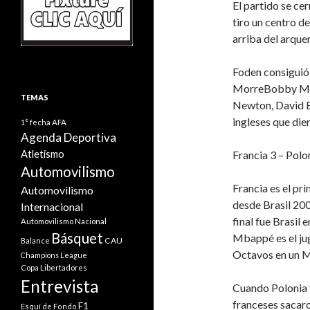
El partido se cer
tiro un centro d
arriba del arquer
Foden consiguió
MorreBobby Moor
TEMAS
Newton, David 
ingleses que die
1° fecha
AFA
Agenda Deportiva
Atletismo
Francia 3 – Polo
Automovilismo
Francia es el pr
Automovilismo
desde Brasil 200
Internacional
final fue Brasil 
Automovilismo Nacional
Básquet
Mbappé es el jug
CAU
Balance
Octavos en un Mu
Champions League
Copa Libertadores
Entrevista
Cuando Polonia t
franceses sacaro
F1
Esquí de Fondo