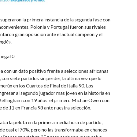
 superaron la primera instancia de la segunda fase con
inconvenientes. Polonia y Portugal fueron sus rivales
ntaron gran oposición ante el actual campeón y el
nglés.
enegal 0
ba con un dato positivo frente a selecciones africanas
 con siete partidos sin perder, la última vez que lo
merún en los Cuartos de Final de Italia 90. Los
ingresar al segundo jugador mas joven en la historia en
e Bellingham con 19 años, el primero Michae Owen con
e de 11 en Francia 98 ante nuestra selección.
aba la pelota en la primera media hora de partido,
de casi el 70%, pero no las transformaba en chances
y Stones aportaban 25 pases cada uno, pero salvo