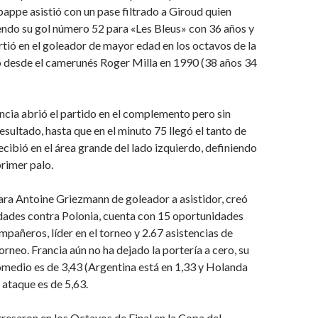
appe asistió con un pase filtrado a Giroud quien
endo su gol número 52 para «Les Bleus» con 36 años y
irtió en el goleador de mayor edad en los octavos de la
desde el camerunés Roger Milla en 1990 (38 años 34
ncia abrió el partido en el complemento pero sin
esultado, hasta que en el minuto 75 llegó el tanto de
ibió en el área grande del lado izquierdo, definiendo
primer palo.
ra Antoine Griezmann de goleador a asistidor, creó
dades contra Polonia, cuenta con 15 oportunidades
mpañeros, líder en el torneo y 2.67 asistencias de
orneo. Francia aún no ha dejado la portería a cero, su
medio es de 3,43 (Argentina está en 1,33 y Holanda
 ataque es de 5,63.
resaron en los Octavos de Final en la Copa del