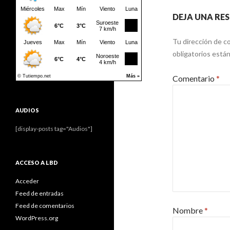
DEJA UNA RE
Tu dirección de co
obligatorios est
Comentario
*
AUDIOS
[display-posts tag="Audios"]
ACCESO A LBD
Acceder
Feed de entradas
Feed de comentarios
Nombre
*
WordPress.org