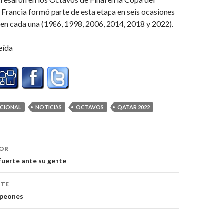
Francia formó parte de esta etapa en seis ocasiones
en cada una (1986, 1998, 2006, 2014, 2018 y 2022).
eída
ACIONAL
NOTICIAS
OCTAVOS
QATAR 2022
ón
IOR
fuerte ante su gente
NTE
peones