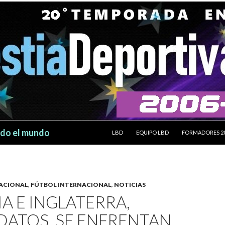
SALTAR AL CONTENIDO
odo el mundo
LBD
EQUIPO LBD
FORMADORES 2
ACIONAL
,
FÚTBOL INTERNACIONAL
,
NOTICIAS
A E INGLATERRA,
DATOS, SE ENFRENTAN