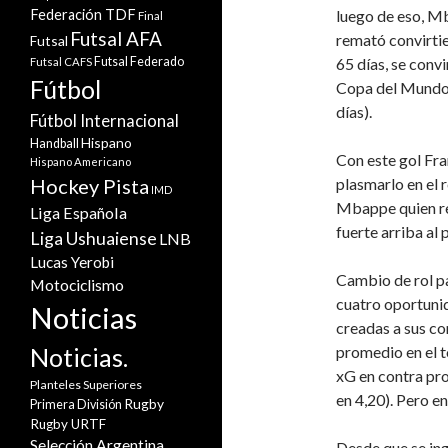
luego de eso, Mb
Federación TDF
Final
Futsal AFA
remató convirti
Futsal
65 días, se conv
Futsal Federado
Futsal CAFS
Fútbol
Copa del Mundo 
días).
Fútbol Internacional
Hispano
Handball
Con este gol Fra
Hispano Americano
plasmarlo en el r
Hockey Pista
IMD
Mbappe quien rec
Liga Española
fuerte arriba al 
Liga Ushuaiense
LNB
Lucas Yerobi
Cambio de rol pa
Motociclismo
cuatro oportuni
Noticias
creadas a sus co
promedio en el t
Noticias.
xG en contra pro
Planteles Superiores
en 4,20). Pero en
Rugby
Primera División
Rugby URTF
Selección Argentina
Desde que se ing