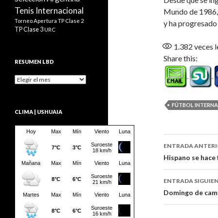
Tenis Internacional
Mundo de 1986, 
Torneo Apertura
TP Clase 2
y ha progresado 
TP Clase 3
URC
1.382
veces l
Share this:
RESUMEN LBD
Resumen
LBD
FÚTBOL INTERN
CLIMA | USHUAIA
Navegaci
ENTRADA ANTER
de
Hispano se hace 
entradas
ENTRADA SIGUIE
Domingo de cam