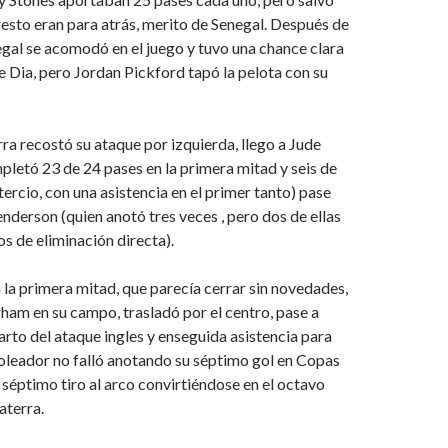
 resto eran para atrás, merito de Senegal. Después de
gal se acomodó en el juego y tuvo una chance clara
de Dia, pero Jordan Pickford tapó la pelota con su
rra recostó su ataque por izquierda, llego a Jude
letó 23 de 24 pases en la primera mitad y seis de
 tercio, con una asistencia en el primer tanto) pase
enderson (quien anotó tres veces , pero dos de ellas
os de eliminación directa).
la primera mitad, que parecía cerrar sin novedades,
ham en su campo, trasladó por el centro, pase a
arto del ataque ingles y enseguida asistencia para
oleador no falló anotando su séptimo gol en Copas
séptimo tiro al arco convirtiéndose en el octavo
aterra.