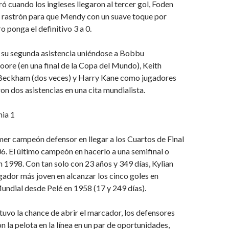
ró cuando los ingleses llegaron al tercer gol, Foden
e rastrón para que Mendy con un suave toque por
o ponga el definitivo 3 a 0.
 su segunda asistencia uniéndose a Bobbu
e (en una final de la Copa del Mundo), Keith
Beckham (dos veces) y Harry Kane como jugadores
ron dos asistencias en una cita mundialista.
nia 1
imer campeón defensor en llegar a los Cuartos de Final
6. El último campeón en hacerlo a una semifinal o
en 1998. Con tan solo con 23 años y 349 días, Kylian
ador más joven en alcanzar los cinco goles en
ndial desde Pelé en 1958 (17 y 249 días).
uvo la chance de abrir el marcador, los defensores
n la pelota en la línea en un par de oportunidades,