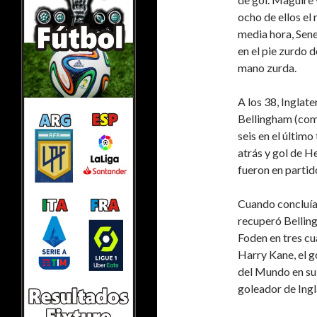
ocho de ellos el
media hora, Sene
en el pie zurdo 
mano zurda.
A los 38, Inglate
Bellingham (comp
seis en el último
atrás y gol de H
fueron en partid
Cuando concluía 
recuperó Belling
Foden en tres cu
Harry Kane, el g
del Mundo en su 
goleador de Ingl