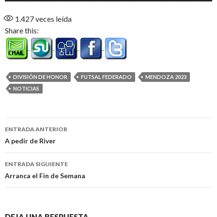
1.427
veces leída
Share this:
DIVISIÓN DE HONOR
FUTSAL FEDERADO
MENDOZA 2023
NOTICIAS
Navegación
ENTRADA ANTERIOR
de
A pedir de River
entradas
ENTRADA SIGUIENTE
Arranca el Fin de Semana
DEJA UNA RESPUESTA