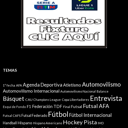
TEMAS
Automovilismo
Agenda Deportiva
Atletismo
1° fecha
AFA
Automovilismo Internacional
Automovilismo Nacional
Balance
Entrevista
Básquet
CAU
Champions League
Copa Libertadores
Futsal AFA
Federación TDF
Futsal
F1
Esquí de Fondo
Final
Fútbol
Fútbol Internacional
Futsal Federado
Futsal CAFS
Hockey Pista
Hispano
Handball
Hispano Americano
IMD