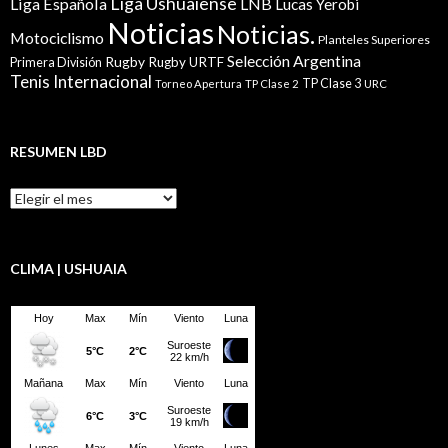
Liga Ushuaiense
Liga Española
LNB
Lucas Yerobi
Noticias
Noticias.
Motociclismo
Planteles Superiores
Selección Argentina
Rugby
Rugby URTF
Primera División
Tenis Internacional
TP Clase 3
Torneo Apertura
TP Clase 2
URC
RESUMEN LBD
Resumen
LBD
CLIMA | USHUAIA