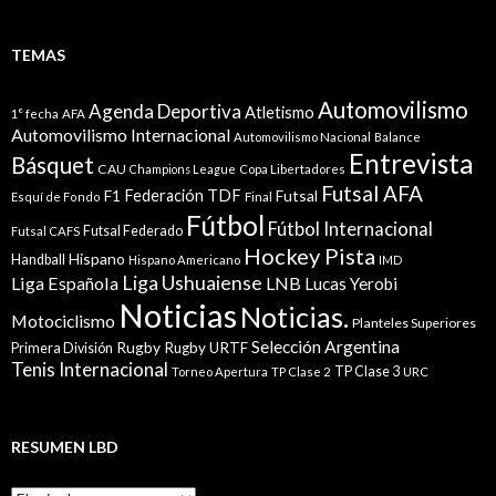
TEMAS
Automovilismo
Agenda Deportiva
Atletismo
1° fecha
AFA
Automovilismo Internacional
Automovilismo Nacional
Balance
Entrevista
Básquet
CAU
Champions League
Copa Libertadores
Futsal AFA
Federación TDF
Futsal
F1
Esquí de Fondo
Final
Fútbol
Fútbol Internacional
Futsal Federado
Futsal CAFS
Hockey Pista
Hispano
Handball
Hispano Americano
IMD
Liga Ushuaiense
Liga Española
LNB
Lucas Yerobi
Noticias
Noticias.
Motociclismo
Planteles Superiores
Selección Argentina
Rugby
Rugby URTF
Primera División
Tenis Internacional
TP Clase 3
Torneo Apertura
TP Clase 2
URC
RESUMEN LBD
Resumen