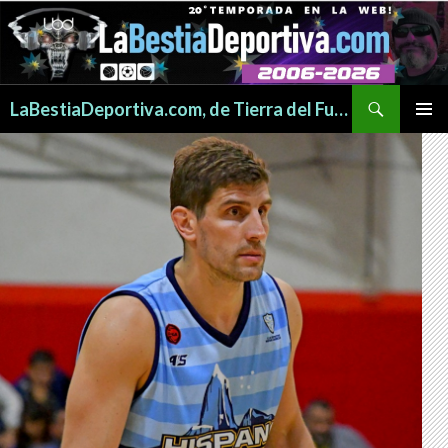
Buscar
LaBestiaDeportiva.com, de Tierra del Fuego para todo el mundo
SALTAR
MENÚ
AL
PRINCI
CONTENIDO