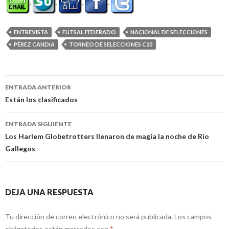
ENTREVISTA
FUTSAL FEDERADO
NACIONAL DE SELECCIONES
PÉREZ CANDIA
TORNEO DE SELECCIONES C20
Navegación
ENTRADA ANTERIOR
de
Están los clasificados
entradas
ENTRADA SIGUIENTE
Los Harlem Globetrotters llenaron de magia la noche de Río
Gallegos
DEJA UNA RESPUESTA
Tu dirección de correo electrónico no será publicada.
Los campos
obligatorios están marcados con
*