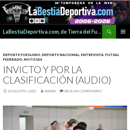
Buscar
LaBestiaDeportiva.com, de Tierra del Fuego para todo el mundo
SALTAR
MENÚ
AL
PRINCI
CONTENIDO
DEPORTE FUEGUINO
,
DEPORTE NACIONAL
,
ENTREVISTA
,
FUTSAL
FEDERADO
,
NOTICIAS
INVICTO Y POR LA
CLASIFICACIÓN (AUDIO)
23 AGOSTO, 2022
ADMIN
DEJA UN COMENTARIO