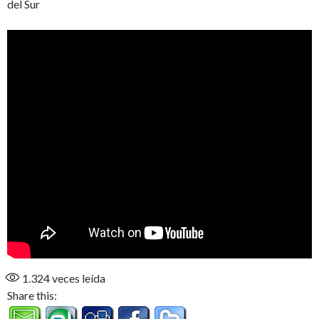
del Sur
1.324
veces leída
Share this: