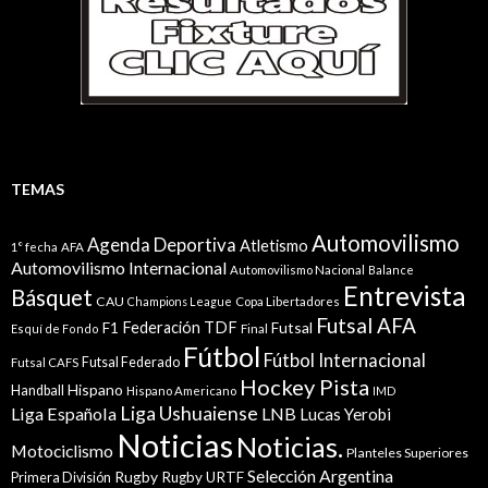
TEMAS
Automovilismo
Agenda Deportiva
Atletismo
1° fecha
AFA
Automovilismo Internacional
Automovilismo Nacional
Balance
Entrevista
Básquet
CAU
Champions League
Copa Libertadores
Futsal AFA
Federación TDF
Futsal
F1
Esquí de Fondo
Final
Fútbol
Fútbol Internacional
Futsal Federado
Futsal CAFS
Hockey Pista
Hispano
Handball
Hispano Americano
IMD
Liga Ushuaiense
Liga Española
LNB
Lucas Yerobi
Noticias
Noticias.
Motociclismo
Planteles Superiores
Selección Argentina
Rugby
Rugby URTF
Primera División