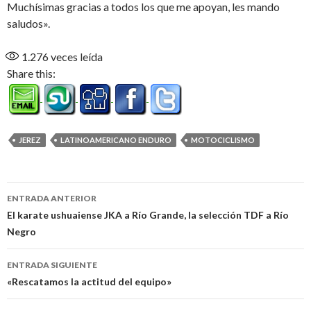
Muchísimas gracias a todos los que me apoyan, les mando
saludos».
1.276
veces leída
Share this:
JEREZ
LATINOAMERICANO ENDURO
MOTOCICLISMO
Navegación
ENTRADA ANTERIOR
de
El karate ushuaiense JKA a Río Grande, la selección TDF a Río
Negro
entradas
ENTRADA SIGUIENTE
«Rescatamos la actitud del equipo»