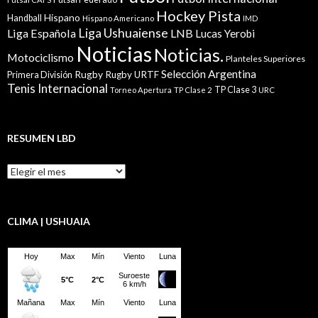
Hockey Pista
Hispano
Handball
Hispano Americano
IMD
Liga Ushuaiense
Liga Española
LNB
Lucas Yerobi
Noticias
Noticias.
Motociclismo
Planteles Superiores
Selección Argentina
Rugby
Rugby URTF
Primera División
Tenis Internacional
TP Clase 3
Torneo Apertura
TP Clase 2
URC
RESUMEN LBD
Resumen
LBD
CLIMA | USHUAIA