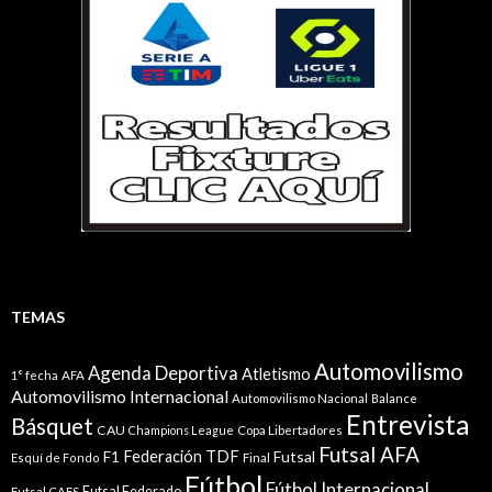
TEMAS
Automovilismo
Agenda Deportiva
Atletismo
1° fecha
AFA
Automovilismo Internacional
Automovilismo Nacional
Balance
Entrevista
Básquet
CAU
Champions League
Copa Libertadores
Futsal AFA
Federación TDF
Futsal
F1
Esquí de Fondo
Final
Fútbol
Fútbol Internacional
Futsal Federado
Futsal CAFS