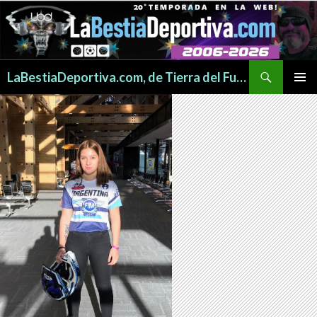
Buscar
LaBestiaDeportiva.com, de Tierra del Fuego para todo el mundo
SALTAR
MENÚ
AL
PRINCI
CONTENIDO