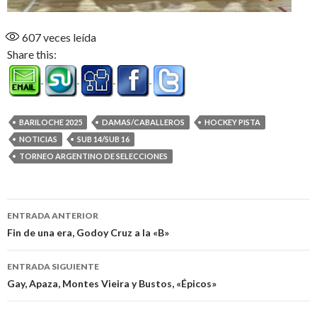
607
veces leída
Share this:
BARILOCHE 2025
DAMAS/CABALLEROS
HOCKEY PISTA
NOTICIAS
SUB 14/SUB 16
TORNEO ARGENTINO DE SELECCIONES
Navegación
ENTRADA ANTERIOR
de
Fin de una era, Godoy Cruz a la «B»
entradas
ENTRADA SIGUIENTE
Gay, Apaza, Montes Vieira y Bustos, «Épicos»