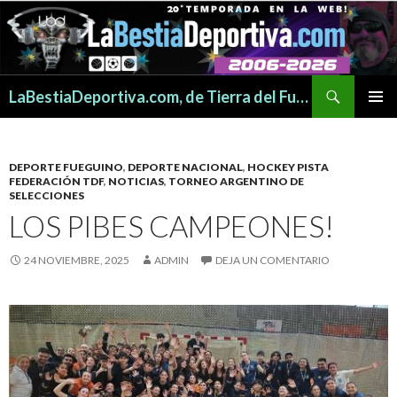
Buscar
LaBestiaDeportiva.com, de Tierra del Fuego para todo el mundo
SALTAR
MENÚ
AL
PRINCI
CONTENIDO
DEPORTE FUEGUINO
,
DEPORTE NACIONAL
,
HOCKEY PISTA
FEDERACIÓN TDF
,
NOTICIAS
,
TORNEO ARGENTINO DE
SELECCIONES
LOS PIBES CAMPEONES!
24 NOVIEMBRE, 2025
ADMIN
DEJA UN COMENTARIO