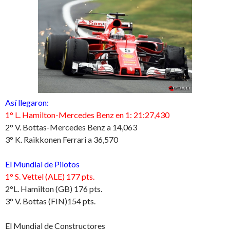
Así llegaron:
1° L. Hamilton-Mercedes Benz en 1: 21:27,430
2° V. Bottas-Mercedes Benz a 14,063
3° K. Raikkonen Ferrari a 36,570
El Mundial de Pilotos
1° S. Vettel (ALE) 177 pts.
2°L. Hamilton (GB) 176 pts.
3° V. Bottas (FIN)154 pts.
El Mundial de Constructores