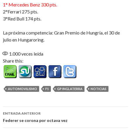
1° Mercedes Benz 330 pts.
2°Ferrari 275 pts.
3°Red Bull 174 pts.
La próxima competencia: Gran Premio de Hungría, el 30 de
julio en Hungaroring.
1.000
veces leída
Share this:
AUTOMOVILISMO
F1
GP INGLATERRA
NOTICIAS
Navegación
ENTRADA ANTERIOR
de
Federer se corona por octava vez