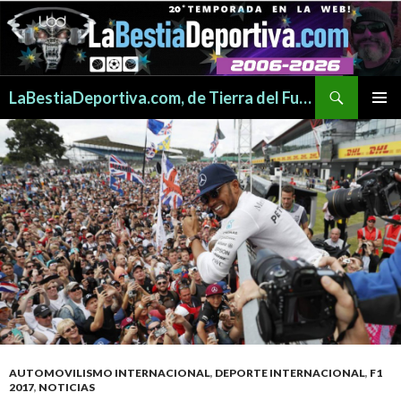
Buscar
LaBestiaDeportiva.com, de Tierra del Fuego para todo el mundo
SALTAR
MENÚ
AL
PRINCI
CONTENIDO
AUTOMOVILISMO INTERNACIONAL
,
DEPORTE INTERNACIONAL
,
F1
2017
,
NOTICIAS