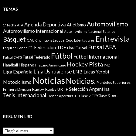
TEMAS
Automovilismo
Agenda Deportiva
Atletismo
1° fecha
AFA
Automovilismo Internacional
Automovilismo Nacional
Balance
Entrevista
Básquet
CAU
Champions League
Copa Libertadores
Futsal AFA
Federación TDF
Futsal
F1
Esquí de Fondo
Final
Fútbol
Fútbol Internacional
Futsal Federado
Futsal CAFS
Hockey Pista
Hispano
Handball
Hispano Americano
IMD
Liga Ushuaiense
Liga Española
LNB
Lucas Yerobi
Noticias
Noticias.
Motociclismo
Planteles Superiores
Selección Argentina
Rugby
Rugby URTF
Primera División
Tenis Internacional
TP Clase 3
Torneo Apertura
TP Clase 2
URC
RESUMEN LBD
Resumen
LBD