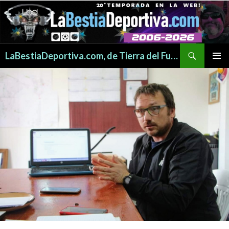
Buscar
LaBestiaDeportiva.com, de Tierra del Fuego para todo el mundo
SALTAR
MENÚ
AL
PRINCI
CONTENIDO