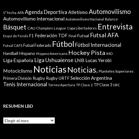
Automovilismo
Agenda Deportiva
Atletismo
1° fecha
AFA
Automovilismo Internacional
Automovilismo Nacional
Balance
Entrevista
Básquet
CAU
Champions League
Copa Libertadores
Futsal AFA
Federación TDF
Futsal
F1
Esquí de Fondo
Final
Fútbol
Fútbol Internacional
Futsal Federado
Futsal CAFS
Hockey Pista
Hispano
Handball
Hispano Americano
IMD
Liga Ushuaiense
Liga Española
LNB
Lucas Yerobi
Noticias
Noticias.
Motociclismo
Planteles Superiores
Selección Argentina
Rugby
Rugby URTF
Primera División
Tenis Internacional
TP Clase 3
Torneo Apertura
TP Clase 2
URC
RESUMEN LBD
Resumen
LBD