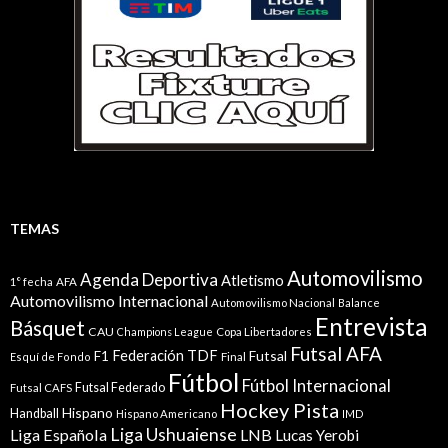
TEMAS
Automovilismo
Agenda Deportiva
Atletismo
1° fecha
AFA
Automovilismo Internacional
Automovilismo Nacional
Balance
Entrevista
Básquet
CAU
Champions League
Copa Libertadores
Futsal AFA
Federación TDF
Futsal
F1
Esquí de Fondo
Final
Fútbol
Fútbol Internacional
Futsal Federado
Futsal CAFS
Hockey Pista
Hispano
Handball
Hispano Americano
IMD
Liga Ushuaiense
Liga Española
LNB
Lucas Yerobi