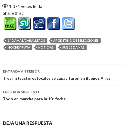
1.371
veces leída
Share this:
1° DAMAS/CABALLEROS
ARGENTINO DE SELECCIONES
HOCKEY PISTA
NOTICIAS.
SUB 18 DAMAS
Navegación
ENTRADA ANTERIOR
de
Tres instructores locales se capacitaron en Buenos Aires
entradas
ENTRADA SIGUIENTE
Todo en marcha para la 10° fecha
DEJA UNA RESPUESTA