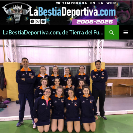
Buscar
LaBestiaDeportiva.com, de Tierra del Fuego para todo el mundo
SALTAR
MENÚ
AL
PRINCI
CONTENIDO