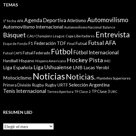
TEMAS
Automovilismo
Agenda Deportiva
Atletismo
1° fecha
AFA
Automovilismo Internacional
Automovilismo Nacional
Balance
Entrevista
Básquet
CAU
Champions League
Copa Libertadores
Futsal AFA
Federación TDF
Futsal
F1
Esquí de Fondo
Final
Fútbol
Fútbol Internacional
Futsal Federado
Futsal CAFS
Hockey Pista
Hispano
Handball
Hispano Americano
IMD
Liga Ushuaiense
Liga Española
LNB
Lucas Yerobi
Noticias
Noticias.
Motociclismo
Planteles Superiores
Selección Argentina
Rugby
Rugby URTF
Primera División
Tenis Internacional
TP Clase 3
Torneo Apertura
TP Clase 2
URC
RESUMEN LBD
Resumen
LBD