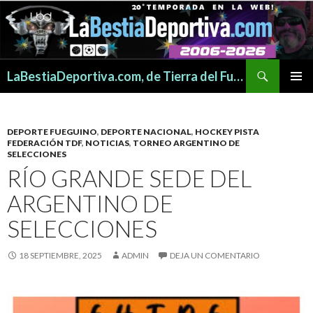
Buscar
LaBestiaDeportiva.com, de Tierra del Fuego para todo el mundo
SALTAR
MENÚ
AL
PRINCI
CONTENIDO
DEPORTE FUEGUINO
,
DEPORTE NACIONAL
,
HOCKEY PISTA
FEDERACIÓN TDF
,
NOTICIAS
,
TORNEO ARGENTINO DE
SELECCIONES
RÍO GRANDE SEDE DEL
ARGENTINO DE
SELECCIONES
18 SEPTIEMBRE, 2025
ADMIN
DEJA UN COMENTARIO