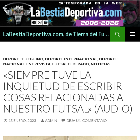
Buscar
LaBestiaDeportiva.com, de Tierra del Fuego para todo el mundo
SALTAR
MENÚ
AL
PRINCI
CONTENIDO
DEPORTE FUEGUINO
,
DEPORTE INTERNACIONAL
,
DEPORTE
NACIONAL
,
ENTREVISTA
,
FUTSAL FEDERADO
,
NOTICIAS
«SIEMPRE TUVE LA
INQUIETUD DE ESCRIBIR
COSAS RELACIONADAS A
NUESTRO FUTSAL» (AUDIO)
13 ENERO, 2023
ADMIN
DEJA UN COMENTARIO