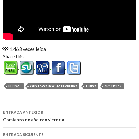
1.463
veces leída
Share this:
FUTSAL
GUSTAVO BOCHA FERREIRO
LIBRO
NOTICIAS
Navegación
ENTRADA ANTERIOR
de
Comienzo de año con victoria
entradas
ENTRADA SIGUIENTE