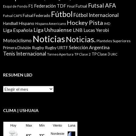
Futsal AFA
Federación TDF
Futsal
F1
Esquí de Fondo
Final
Fútbol
Fútbol Internacional
Futsal Federado
Futsal CAFS
Hockey Pista
Hispano
Handball
Hispano Americano
IMD
Liga Ushuaiense
Liga Española
LNB
Lucas Yerobi
Noticias
Noticias.
Motociclismo
Planteles Superiores
Selección Argentina
Rugby
Rugby URTF
Primera División
Tenis Internacional
TP Clase 3
Torneo Apertura
TP Clase 2
URC
RESUMEN LBD
Resumen
LBD
CLIMA | USHUAIA