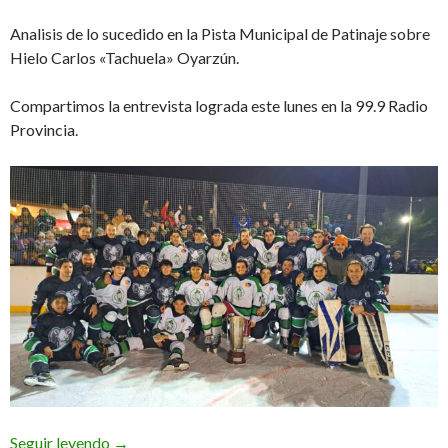
Analisis de lo sucedido en la Pista Municipal de Patinaje sobre
Hielo Carlos «Tachuela» Oyarzún.
Compartimos la entrevista lograda este lunes en la 99.9 Radio
Provincia.
Balance más que positivo (Audio)
Seguir leyendo
→