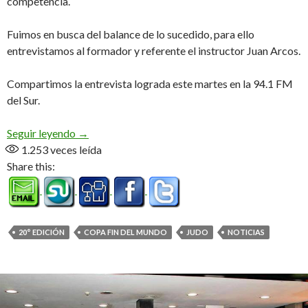
competencia.
Fuimos en busca del balance de lo sucedido, para ello
entrevistamos al formador y referente el instructor Juan Arcos.
Compartimos la entrevista lograda este martes en la 94.1 FM
del Sur.
«Estamos muy felices y contentos de haber reali
Seguir leyendo
→
1.253
veces leída
Share this:
20° EDICIÓN
COPA FIN DEL MUNDO
JUDO
NOTICIAS