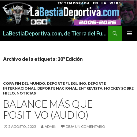
Buscar
LaBestiaDeportiva.com, de Tierra del Fuego para todo el mundo
SALTAR
MENÚ
AL
PRINCI
CONTENIDO
Archivo de la etiqueta: 20° Edición
COPA FIN DEL MUNDO
,
DEPORTE FUEGUINO
,
DEPORTE
INTERNACIONAL
,
DEPORTE NACIONAL
,
ENTREVISTA
,
HOCKEY SOBRE
HIELO
,
NOTICIAS
BALANCE MÁS QUE
POSITIVO (AUDIO)
5 AGOSTO, 2025
ADMIN
DEJA UN COMENTARIO