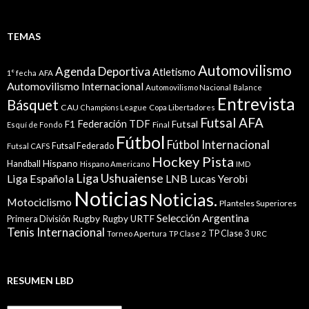
TEMAS
Automovilismo
Agenda Deportiva
Atletismo
1° fecha
AFA
Automovilismo Internacional
Automovilismo Nacional
Balance
Entrevista
Básquet
CAU
Champions League
Copa Libertadores
Futsal AFA
Federación TDF
Futsal
F1
Esquí de Fondo
Final
Fútbol
Fútbol Internacional
Futsal Federado
Futsal CAFS
Hockey Pista
Hispano
Handball
Hispano Americano
IMD
Liga Ushuaiense
Liga Española
LNB
Lucas Yerobi
Noticias
Noticias.
Motociclismo
Planteles Superiores
Selección Argentina
Rugby
Rugby URTF
Primera División
Tenis Internacional
TP Clase 3
Torneo Apertura
TP Clase 2
URC
RESUMEN LBD