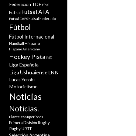
Federación TDF
Final
Futsal AFA
Futsal
Futsal Federado
Futsal CAFS
Fútbol
Fútbol Internacional
Hispano
Handball
Hispano Americano
Hockey Pista
IMD
Liga Española
Liga Ushuaiense
LNB
Lucas Yerobi
Motociclismo
Noticias
Noticias.
Planteles Superiores
Rugby
Primera División
Rugby URTF
Selección Argentina