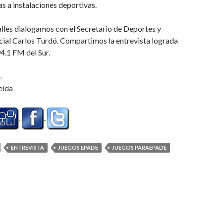
as a instalaciones deportivas.
lles dialogamos con el Secretario de Deportes y
cial Carlos Turdó. Compartimos la entrevista lograda
94.1 FM del Sur.
anzamiento inminente (Audio)
→
eída
ENTREVISTA
JUEGOS EPADE
JUEGOS PARAEPADE