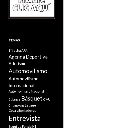
TEMAS
1° fecha
AFA
Agenda Deportiva
Atletismo
Automovilismo
Automovilismo
Internacional
Automovilismo Nacional
Básquet
CAU
Balance
Champions League
Copa Libertadores
Entrevista
F1
Esquí de Fondo