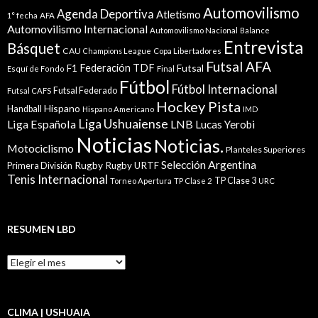
Automovilismo
Agenda Deportiva
Atletismo
1° fecha
AFA
Automovilismo Internacional
Automovilismo Nacional
Balance
Entrevista
Básquet
CAU
Champions League
Copa Libertadores
Futsal AFA
Federación TDF
Futsal
F1
Esquí de Fondo
Final
Fútbol
Fútbol Internacional
Futsal Federado
Futsal CAFS
Hockey Pista
Hispano
Handball
Hispano Americano
IMD
Liga Ushuaiense
Liga Española
LNB
Lucas Yerobi
Noticias
Noticias.
Motociclismo
Planteles Superiores
Selección Argentina
Rugby
Rugby URTF
Primera División
Tenis Internacional
TP Clase 3
Torneo Apertura
TP Clase 2
URC
RESUMEN LBD
Resumen
LBD
CLIMA | USHUAIA