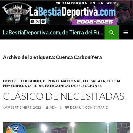
Buscar
LaBestiaDeportiva.com, de Tierra del Fuego para todo el mundo
SALTAR
MENÚ
AL
PRINCI
CONTENIDO
Archivo de la etiqueta: Cuenca Carbonífera
DEPORTE FUEGUINO
,
DEPORTE NACIONAL
,
FUTSAL AFA
,
FUTSAL
FEMENINO
,
NOTICIAS
,
PATAGÓNICO DE SELECCIONES
CLÁSICO DE NECESITADAS
9 SEPTIEMBRE, 2022
ADMIN
DEJA UN COMENTARIO