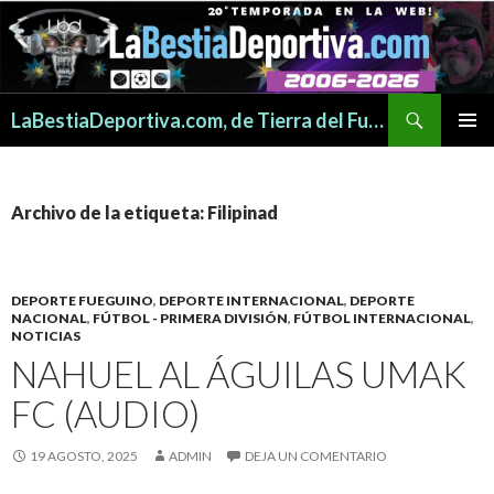
Buscar
LaBestiaDeportiva.com, de Tierra del Fuego para todo el mundo
SALTAR
MENÚ
AL
PRINCI
CONTENIDO
Archivo de la etiqueta: Filipinad
DEPORTE FUEGUINO
,
DEPORTE INTERNACIONAL
,
DEPORTE
NACIONAL
,
FÚTBOL - PRIMERA DIVISIÓN
,
FÚTBOL INTERNACIONAL
,
NOTICIAS
NAHUEL AL ÁGUILAS UMAK
FC (AUDIO)
19 AGOSTO, 2025
ADMIN
DEJA UN COMENTARIO