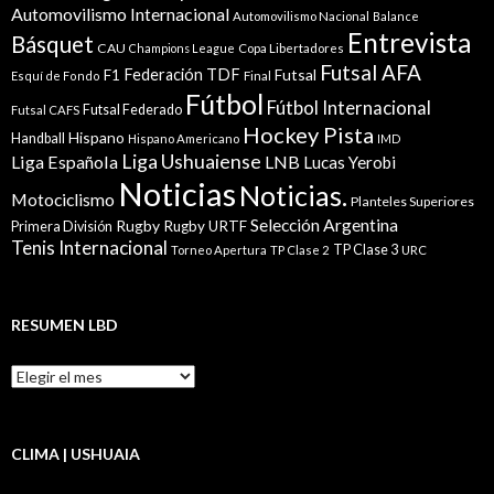
Automovilismo Internacional
Automovilismo Nacional
Balance
Entrevista
Básquet
CAU
Champions League
Copa Libertadores
Futsal AFA
Federación TDF
Futsal
F1
Esquí de Fondo
Final
Fútbol
Fútbol Internacional
Futsal Federado
Futsal CAFS
Hockey Pista
Hispano
Handball
Hispano Americano
IMD
Liga Ushuaiense
Liga Española
LNB
Lucas Yerobi
Noticias
Noticias.
Motociclismo
Planteles Superiores
Selección Argentina
Rugby
Rugby URTF
Primera División
Tenis Internacional
TP Clase 3
Torneo Apertura
TP Clase 2
URC
RESUMEN LBD
Resumen
LBD
CLIMA | USHUAIA