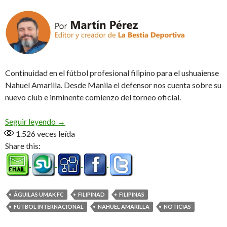
Continuidad en el fútbol profesional filipino para el ushuaiense
Nahuel Amarilla. Desde Manila el defensor nos cuenta sobre su
nuevo club e inminente comienzo del torneo oficial.
Nahuel al Águilas Umak FC (Audio)
Seguir leyendo
→
1.526
veces leída
Share this:
ÁGUILAS UMAK FC
FILIPINAD
FILIPINAS
FÚTBOL INTERNACIONAL
NAHUEL AMARILLA
NOTICIAS