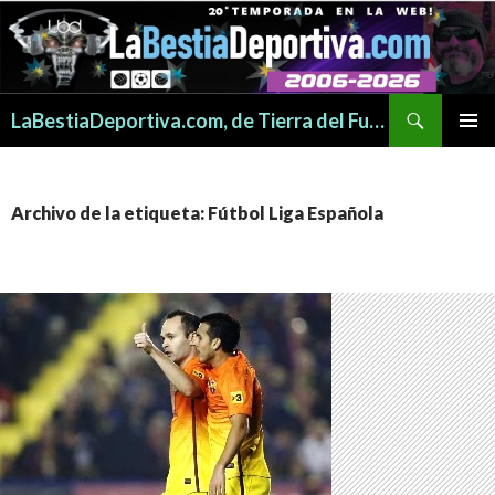
Buscar
LaBestiaDeportiva.com, de Tierra del Fuego para todo el mundo
SALTAR
MENÚ
AL
PRINCI
CONTENIDO
Archivo de la etiqueta: Fútbol Liga Española