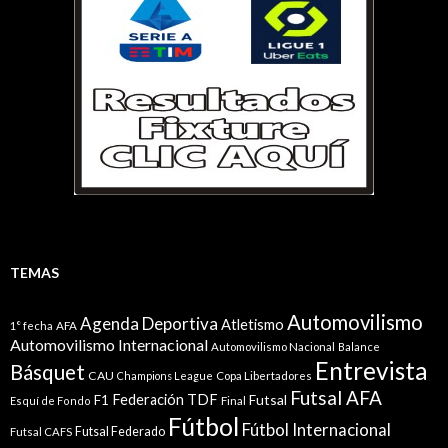
TEMAS
Automovilismo
Agenda Deportiva
Atletismo
1° fecha
AFA
Automovilismo Internacional
Automovilismo Nacional
Balance
Entrevista
Básquet
CAU
Champions League
Copa Libertadores
Futsal AFA
Federación TDF
Futsal
F1
Esquí de Fondo
Final
Fútbol
Fútbol Internacional
Futsal Federado
Futsal CAFS