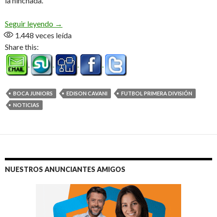
la hinchada.
Refuerzo de lujo
Seguir leyendo
→
1.448
veces leída
Share this:
BOCA JUNIORS
EDISON CAVANI
FUTBOL PRIMERA DIVISIÓN
NOTICIAS
NUESTROS ANUNCIANTES AMIGOS