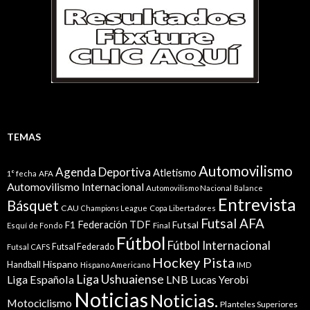
TEMAS
Automovilismo
Agenda Deportiva
Atletismo
1° fecha
AFA
Automovilismo Internacional
Automovilismo Nacional
Balance
Entrevista
Básquet
CAU
Champions League
Copa Libertadores
Futsal AFA
Federación TDF
Futsal
F1
Esquí de Fondo
Final
Fútbol
Fútbol Internacional
Futsal Federado
Futsal CAFS
Hockey Pista
Hispano
Handball
Hispano Americano
IMD
Liga Ushuaiense
Liga Española
LNB
Lucas Yerobi
Noticias
Noticias.
Motociclismo
Planteles Superiores