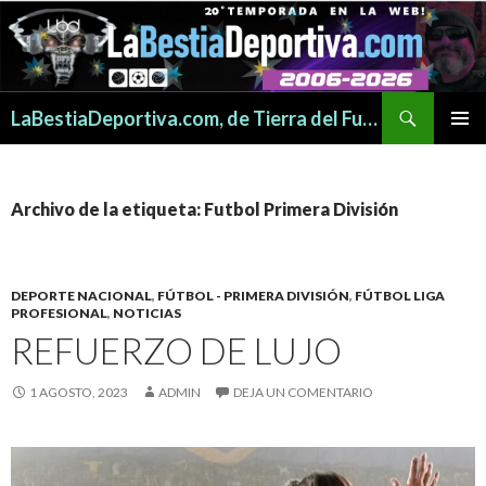
Buscar
LaBestiaDeportiva.com, de Tierra del Fuego para todo el mundo
SALTAR
MENÚ
AL
PRINCI
CONTENIDO
Archivo de la etiqueta: Futbol Primera División
DEPORTE NACIONAL
,
FÚTBOL - PRIMERA DIVISIÓN
,
FÚTBOL LIGA
PROFESIONAL
,
NOTICIAS
REFUERZO DE LUJO
1 AGOSTO, 2023
ADMIN
DEJA UN COMENTARIO