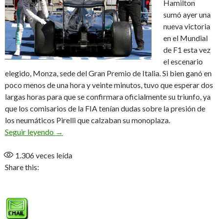
Hamilton
sumó ayer una
nueva victoria
en el Mundial
de F1 esta vez
el escenario
elegido, Monza, sede del Gran Premio de Italia. Si bien ganó en
poco menos de una hora y veinte minutos, tuvo que esperar dos
largas horas para que se confirmara oficialmente su triunfo, ya
que los comisarios de la FIA tenían dudas sobre la presión de
los neumáticos Pirelli que calzaban su monoplaza.
Este rubio se va…
Seguir leyendo
→
1.306
veces leída
Share this: