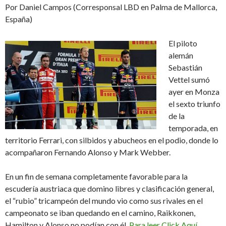
Por Daniel Campos (Corresponsal LBD en Palma de Mallorca,
España)
El piloto
alemán
Sebastián
Vettel sumó
ayer en Monza
el sexto triunfo
de la
temporada, en
territorio Ferrari, con silbidos y abucheos en el podio, donde lo
acompañaron Fernando Alonso y Mark Webber.
En un fin de semana completamente favorable para la
escudería austriaca que domino libres y clasificación general,
el “rubio” tricampeón del mundo vio como sus rivales en el
campeonato se iban quedando en el camino, Raikkonen,
Hamilton y Alonso no podían con él.
Para leer Click Aquí