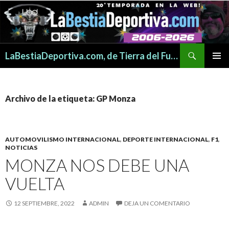
Buscar
LaBestiaDeportiva.com, de Tierra del Fuego para todo el mundo
SALTAR
MENÚ
AL
PRINCI
CONTENIDO
Archivo de la etiqueta: GP Monza
AUTOMOVILISMO INTERNACIONAL
,
DEPORTE INTERNACIONAL
,
F1
,
NOTICIAS
MONZA NOS DEBE UNA
VUELTA
12 SEPTIEMBRE, 2022
ADMIN
DEJA UN COMENTARIO