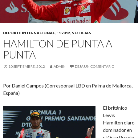
DEPORTE INTERNACIONAL
,
F1 2012
,
NOTICIAS
HAMILTON DE PUNTA A
PUNTA
10 SEPTIEMBRE, 2012
ADMIN
DEJA UN COMENTARIO
Por Daniel Campos (Corresponsal LBD en Palma de Mallorca,
España)
El británico
Lewis
Hamilton claro
dominador en
el Gran Premio