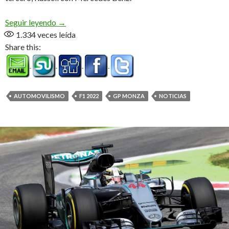
Monza nos debe una vuelta
Seguir leyendo
→
1.334
veces leída
Share this:
AUTOMOVILISMO
F1 2022
GP MONZA
NOTICIAS