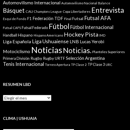
Automovilismo Internacional
Automovilismo Nacional
Balance
Entrevista
Básquet
CAU
Champions League
Copa Libertadores
Futsal AFA
Federación TDF
Futsal
F1
Esquí de Fondo
Final
Fútbol
Fútbol Internacional
Futsal Federado
Futsal CAFS
Hockey Pista
Hispano
Handball
Hispano Americano
IMD
Liga Ushuaiense
Liga Española
LNB
Lucas Yerobi
Noticias
Noticias.
Motociclismo
Planteles Superiores
Selección Argentina
Rugby
Rugby URTF
Primera División
Tenis Internacional
TP Clase 3
Torneo Apertura
TP Clase 2
URC
RESUMEN LBD
Resumen
LBD
CLIMA | USHUAIA