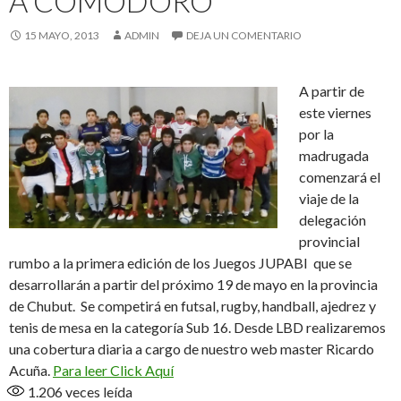
A COMODORO
15 MAYO, 2013
ADMIN
DEJA UN COMENTARIO
A partir de
este viernes
por la
madrugada
comenzará el
viaje de la
delegación
provincial
rumbo a la primera edición de los Juegos JUPABI
que se
desarrollarán a partir del próximo 19 de mayo en la provincia
de Chubut.
Se competirá en futsal, rugby, handball, ajedrez y
tenis de mesa en la categoría Sub 16. Desde LBD realizaremos
una cobertura diaria a cargo de nuestro web master Ricardo
Acuña.
Para leer Click Aquí
1.206
veces leída