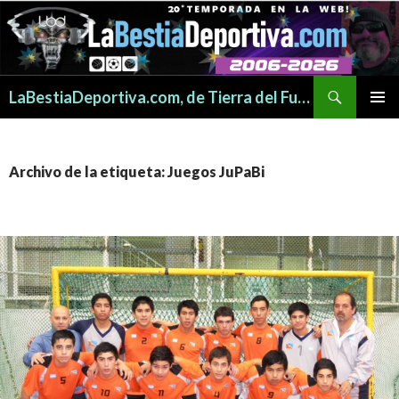
Buscar
LaBestiaDeportiva.com, de Tierra del Fuego para todo el mundo
SALTAR
MENÚ
AL
PRINCI
CONTENIDO
Archivo de la etiqueta: Juegos JuPaBi