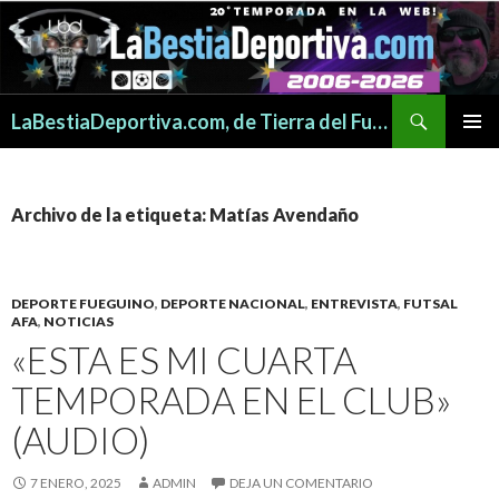
Buscar
LaBestiaDeportiva.com, de Tierra del Fuego para todo el mundo
SALTAR
MENÚ
AL
PRINCI
CONTENIDO
Archivo de la etiqueta: Matías Avendaño
DEPORTE FUEGUINO
,
DEPORTE NACIONAL
,
ENTREVISTA
,
FUTSAL
AFA
,
NOTICIAS
«ESTA ES MI CUARTA
TEMPORADA EN EL CLUB»
(AUDIO)
7 ENERO, 2025
ADMIN
DEJA UN COMENTARIO