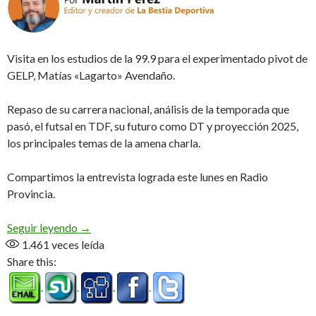
Visita en los estudios de la 99.9 para el experimentado pivot de
GELP, Matías «Lagarto» Avendaño.
Repaso de su carrera nacional, análisis de la temporada que
pasó, el futsal en TDF, su futuro como DT y proyección 2025,
los principales temas de la amena charla.
Compartimos la entrevista lograda este lunes en Radio
Provincia.
«Esta es mi cuarta temporada en el club» (Audio)
Seguir leyendo
→
1.461
veces leída
Share this: