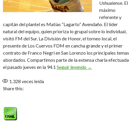
Ushuaiense. El
máximo
referente y
capitán del plantel es Matías “Lagarto” Avendaño. El líder
natural del equipo, quien prioriza lo grupal sobre lo individual,
visitó FM del Sur. La División de Honor, el torneo local, el
presente de Los Cuervos FDM en cancha grande y el primer
contrato de Franco Negri en San Lorenzo los principales temas
abordados. Compartimos parte de la extensa charla efectuada
Un goleador diferente
el pasado jueves en la 94.1
Seguir leyendo
→
1.328
veces leída
Share this: