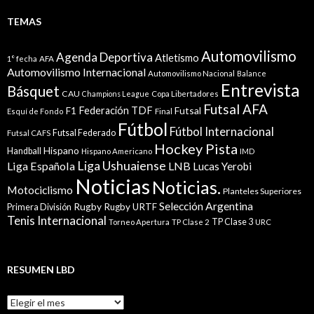
TEMAS
Automovilismo
Agenda Deportiva
Atletismo
1° fecha
AFA
Automovilismo Internacional
Automovilismo Nacional
Balance
Entrevista
Básquet
CAU
Champions League
Copa Libertadores
Futsal AFA
Federación TDF
Futsal
F1
Esquí de Fondo
Final
Fútbol
Fútbol Internacional
Futsal Federado
Futsal CAFS
Hockey Pista
Hispano
Handball
Hispano Americano
IMD
Liga Ushuaiense
Liga Española
LNB
Lucas Yerobi
Noticias
Noticias.
Motociclismo
Planteles Superiores
Selección Argentina
Rugby
Rugby URTF
Primera División
Tenis Internacional
TP Clase 3
Torneo Apertura
TP Clase 2
URC
RESUMEN LBD
Resumen
LBD