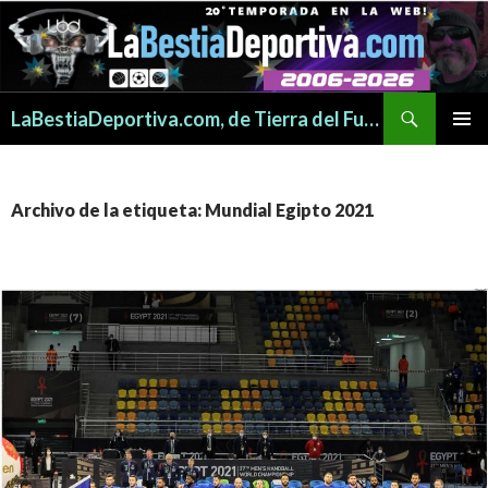
Buscar
LaBestiaDeportiva.com, de Tierra del Fuego para todo el mundo
SALTAR
MENÚ
AL
PRINCI
CONTENIDO
Archivo de la etiqueta: Mundial Egipto 2021