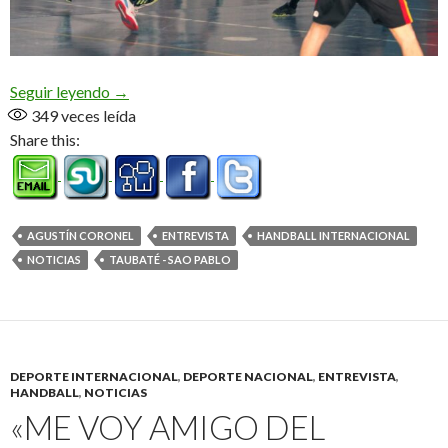
De «Uni» a Taubaté, con escalas (Audio)
Seguir leyendo
→
349
veces leída
Share this:
AGUSTÍN CORONEL
ENTREVISTA
HANDBALL INTERNACIONAL
NOTICIAS
TAUBATÉ - SAO PABLO
DEPORTE INTERNACIONAL
,
DEPORTE NACIONAL
,
ENTREVISTA
,
HANDBALL
,
NOTICIAS
«ME VOY AMIGO DEL