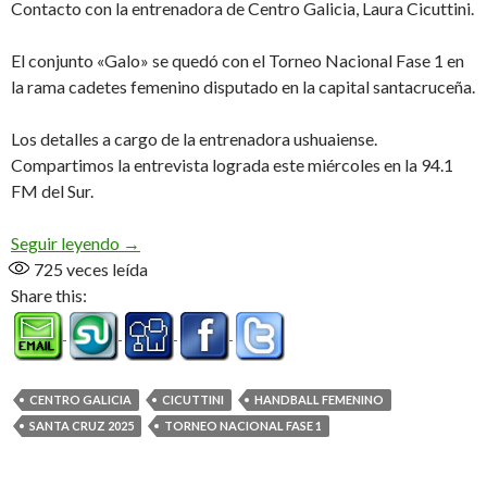
Contacto con la entrenadora de Centro Galicia, Laura Cicuttini.
El conjunto «Galo» se quedó con el Torneo Nacional Fase 1 en
la rama cadetes femenino disputado en la capital santacruceña.
Los detalles a cargo de la entrenadora ushuaiense.
Compartimos la entrevista lograda este miércoles en la 94.1
FM del Sur.
«Es algo que veníamos buscando hace rato» (Aud
Seguir leyendo
→
725
veces leída
Share this:
CENTRO GALICIA
CICUTTINI
HANDBALL FEMENINO
SANTA CRUZ 2025
TORNEO NACIONAL FASE 1