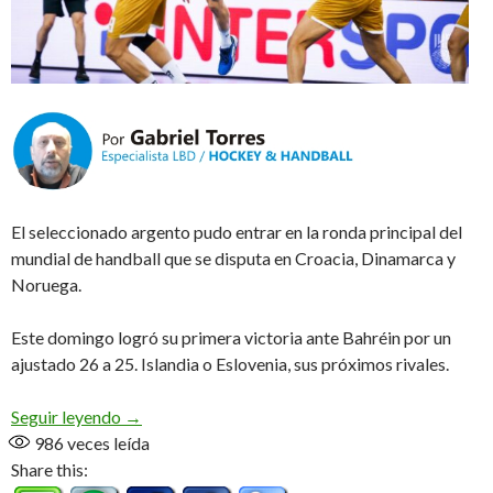
El seleccionado argento pudo entrar en la ronda principal del
mundial de handball que se disputa en Croacia, Dinamarca y
Noruega.
Este domingo logró su primera victoria ante Bahréin por un
ajustado 26 a 25. Islandia o Eslovenia, sus próximos rivales.
Destino Main Round
Seguir leyendo
→
986
veces leída
Share this: