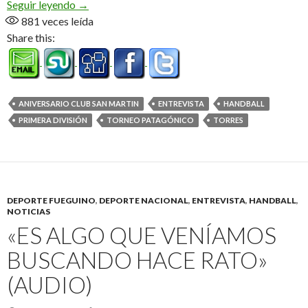
Rocha y Real, dueños de la 2° edición (Audio)
Seguir leyendo
→
881
veces leída
Share this:
ANIVERSARIO CLUB SAN MARTIN
ENTREVISTA
HANDBALL
PRIMERA DIVISIÓN
TORNEO PATAGÓNICO
TORRES
DEPORTE FUEGUINO
,
DEPORTE NACIONAL
,
ENTREVISTA
,
HANDBALL
,
NOTICIAS
«ES ALGO QUE VENÍAMOS
BUSCANDO HACE RATO»
(AUDIO)