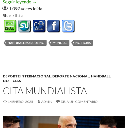
Egipto no perdona
Seguir leyendo
→
1.097
veces leída
Share this:
HANDBALL MASCULINO
MUNDIAL
NOTICIAS
DEPORTE INTERNACIONAL
,
DEPORTE NACIONAL
,
HANDBALL
,
NOTICIAS
CITA MUNDIALISTA
14 ENERO, 2025
ADMIN
DEJA UN COMENTARIO