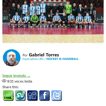
Cita mundialista
Seguir leyendo
→
831
veces leída
Share this: