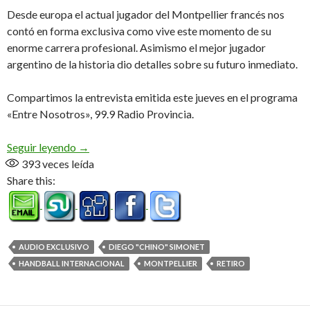
Desde europa el actual jugador del Montpellier francés nos
contó en forma exclusiva como vive este momento de su
enorme carrera profesional. Asimismo el mejor jugador
argentino de la historia dio detalles sobre su futuro inmediato.
Compartimos la entrevista emitida este jueves en el programa
«Entre Nosotros», 99.9 Radio Provincia.
«Me voy amigo del handball, en un buen momento
Seguir leyendo
→
393
veces leída
Share this:
AUDIO EXCLUSIVO
DIEGO "CHINO" SIMONET
HANDBALL INTERNACIONAL
MONTPELLIER
RETIRO