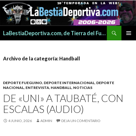
Buscar
LaBestiaDeportiva.com, de Tierra del Fuego para todo el mundo
SALTAR
MENÚ
AL
PRINCI
CONTENIDO
Archivo de la categoría: Handball
DEPORTE FUEGUINO
,
DEPORTE INTERNACIONAL
,
DEPORTE
NACIONAL
,
ENTREVISTA
,
HANDBALL
,
NOTICIAS
DE «UNI» A TAUBATÉ, CON
ESCALAS (AUDIO)
4 JUNIO, 2026
ADMIN
DEJA UN COMENTARIO