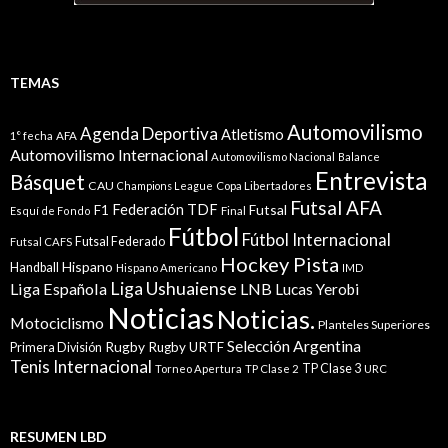
TEMAS
Automovilismo
Agenda Deportiva
Atletismo
1° fecha
AFA
Automovilismo Internacional
Automovilismo Nacional
Balance
Entrevista
Básquet
CAU
Champions League
Copa Libertadores
Futsal AFA
Federación TDF
Futsal
F1
Esquí de Fondo
Final
Fútbol
Fútbol Internacional
Futsal Federado
Futsal CAFS
Hockey Pista
Hispano
Handball
Hispano Americano
IMD
Liga Ushuaiense
Liga Española
LNB
Lucas Yerobi
Noticias
Noticias.
Motociclismo
Planteles Superiores
Selección Argentina
Rugby
Rugby URTF
Primera División
Tenis Internacional
TP Clase 3
Torneo Apertura
TP Clase 2
URC
RESUMEN LBD