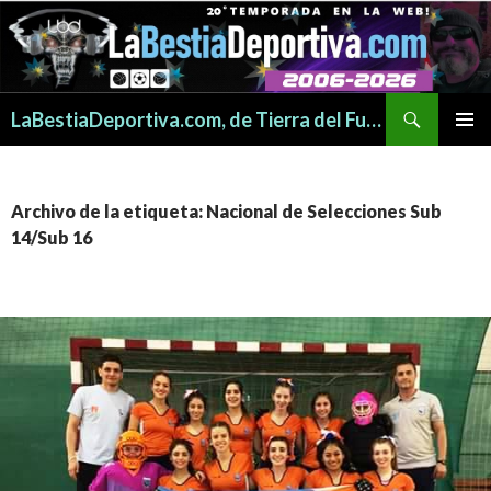
Buscar
LaBestiaDeportiva.com, de Tierra del Fuego para todo el mundo
SALTAR
MENÚ
AL
PRINCI
CONTENIDO
Archivo de la etiqueta: Nacional de Selecciones Sub
14/Sub 16