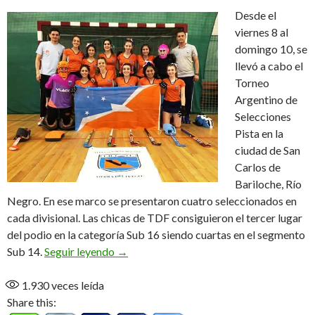
Desde el
viernes 8 al
domingo 10, se
llevó a cabo el
Torneo
Argentino de
Selecciones
Pista en la
ciudad de San
Carlos de
Bariloche, Río
Negro. En ese marco se presentaron cuatro seleccionados en
cada divisional. Las chicas de TDF consiguieron el tercer lugar
del podio en la categoría Sub 16 siendo cuartas en el segmento
Santa Cruz y Bariloche, las campeonas
Sub 14.
Seguir leyendo
→
1.930
veces leída
Share this: