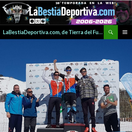
Buscar
LaBestiaDeportiva.com, de Tierra del Fuego para todo el mundo
SALTAR
MENÚ
AL
PRINCI
CONTENIDO