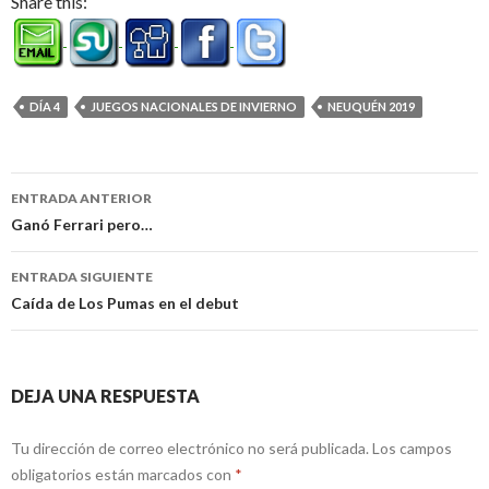
Share this:
DÍA 4
JUEGOS NACIONALES DE INVIERNO
NEUQUÉN 2019
Navegación
ENTRADA ANTERIOR
de
Ganó Ferrari pero…
entradas
ENTRADA SIGUIENTE
Caída de Los Pumas en el debut
DEJA UNA RESPUESTA
Tu dirección de correo electrónico no será publicada.
Los campos
obligatorios están marcados con
*