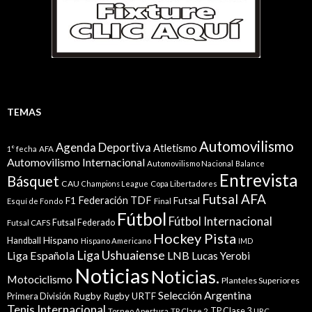
TEMAS
Automovilismo
Agenda Deportiva
Atletismo
1° fecha
AFA
Automovilismo Internacional
Automovilismo Nacional
Balance
Entrevista
Básquet
CAU
Champions League
Copa Libertadores
Futsal AFA
Federación TDF
Futsal
F1
Esquí de Fondo
Final
Fútbol
Fútbol Internacional
Futsal Federado
Futsal CAFS
Hockey Pista
Hispano
Handball
Hispano Americano
IMD
Liga Ushuaiense
Liga Española
LNB
Lucas Yerobi
Noticias
Noticias.
Motociclismo
Planteles Superiores
Selección Argentina
Rugby
Rugby URTF
Primera División
Tenis Internacional
TP Clase 3
Torneo Apertura
TP Clase 2
URC