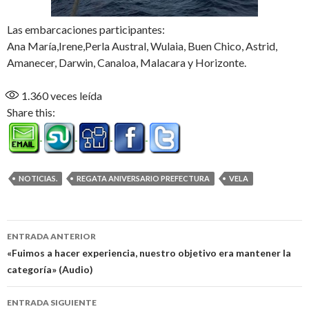
Las embarcaciones participantes:
Ana María,Irene,Perla Austral, Wulaia, Buen Chico, Astrid,
Amanecer, Darwin, Canaloa, Malacara y Horizonte.
1.360
veces leída
Share this:
NOTICIAS.
REGATA ANIVERSARIO PREFECTURA
VELA
Navegación
ENTRADA ANTERIOR
de
«Fuimos a hacer experiencia, nuestro objetivo era mantener la
categoría» (Audio)
entradas
ENTRADA SIGUIENTE