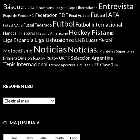
Entrevista
Básquet
CAU
Champions League
Copa Libertadores
Futsal AFA
Federación TDF
Futsal
F1
Esquí de Fondo
Final
Fútbol
Fútbol Internacional
Futsal Federado
Futsal CAFS
Hockey Pista
Hispano
Handball
Hispano Americano
IMD
Liga Ushuaiense
Liga Española
LNB
Lucas Yerobi
Noticias
Noticias.
Motociclismo
Planteles Superiores
Selección Argentina
Rugby
Rugby URTF
Primera División
Tenis Internacional
TP Clase 3
Torneo Apertura
TP Clase 2
URC
RESUMEN LBD
Resumen
LBD
CLIMA | USHUAIA