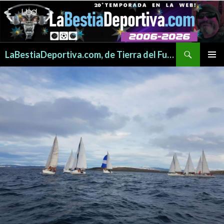
Buscar
LaBestiaDeportiva.com, de Tierra del Fuego para todo el mundo
SALTAR
MENÚ
AL
PRINCI
CONTENIDO