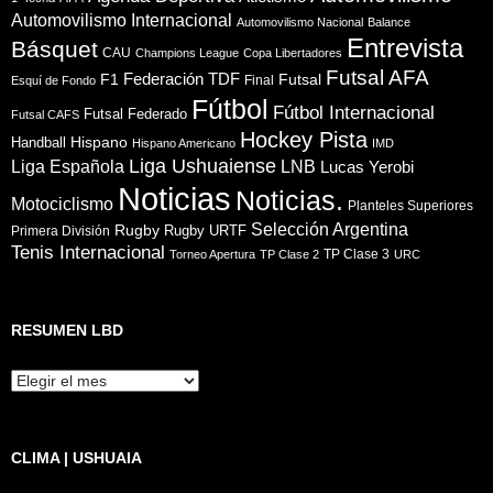
Automovilismo Internacional
Automovilismo Nacional
Balance
Entrevista
Básquet
CAU
Champions League
Copa Libertadores
Futsal AFA
Federación TDF
F1
Futsal
Final
Esquí de Fondo
Fútbol
Fútbol Internacional
Futsal Federado
Futsal CAFS
Hockey Pista
Hispano
Handball
Hispano Americano
IMD
Liga Ushuaiense
Liga Española
LNB
Lucas Yerobi
Noticias
Noticias.
Motociclismo
Planteles Superiores
Selección Argentina
Rugby
Rugby URTF
Primera División
Tenis Internacional
TP Clase 3
Torneo Apertura
TP Clase 2
URC
RESUMEN LBD
Resumen
LBD
CLIMA | USHUAIA