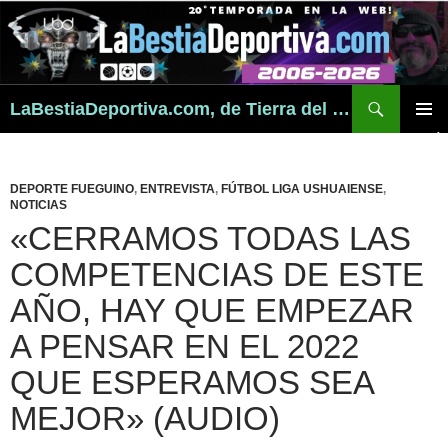
Buscar
LaBestiaDeportiva.com, de Tierra del Fuego para todo el mundo
SALTAR
MENÚ
AL
PRINCI
CONTENIDO
DEPORTE FUEGUINO
,
ENTREVISTA
,
FÚTBOL LIGA USHUAIENSE
,
NOTICIAS
«CERRAMOS TODAS LAS
COMPETENCIAS DE ESTE
AÑO, HAY QUE EMPEZAR
A PENSAR EN EL 2022
QUE ESPERAMOS SEA
MEJOR» (AUDIO)