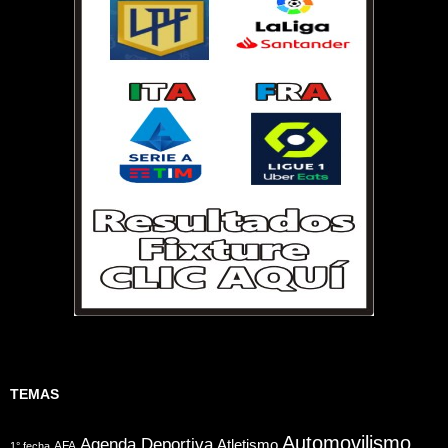
TEMAS
Automovilismo
Agenda Deportiva
Atletismo
AFA
1° fecha