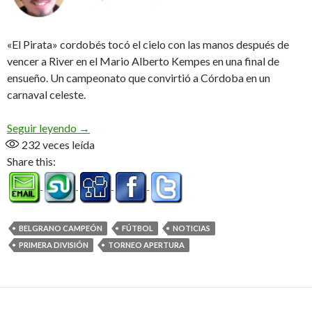
«El Pirata» cordobés tocó el cielo con las manos después de
vencer a River en el Mario Alberto Kempes en una final de
ensueño. Un campeonato que convirtió a Córdoba en un
carnaval celeste.
Lo mejor del amor llegó a Alberdi: Belgrano cam
Seguir leyendo
→
232
veces leída
Share this:
BELGRANO CAMPEÓN
FÚTBOL
NOTICIAS
PRIMERA DIVISIÓN
TORNEO APERTURA