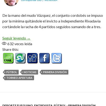
De la mano del mudo Vázquez, el conjunto cordobés se impuso
por la mínima quitándole el invicto a Independiente Rivadavia
cortándole la racha de 4 partidos seguidos sumando de a tres.
El «Pirata» se hizo fuerte en Mendoza
Seguir leyendo
→
632
veces leída
Share this:
FÚTBOL
NOTICIAS
PRIMERA DIVISIÓN
TORNEO APERTURA
DEPORTE FUEGUINO
,
ENTREVISTA
,
FÚTBOL - PRIMERA DIVISIÓN
,