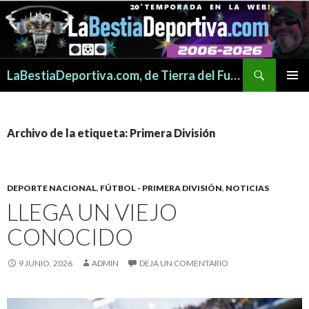
Buscar
LaBestiaDeportiva.com, de Tierra del Fuego para todo el mundo
SALTAR
MENÚ
AL
PRINCI
CONTENIDO
Archivo de la etiqueta: Primera División
DEPORTE NACIONAL
,
FÚTBOL - PRIMERA DIVISIÓN
,
NOTICIAS
LLEGA UN VIEJO
CONOCIDO
9 JUNIO, 2026
ADMIN
DEJA UN COMENTARIO