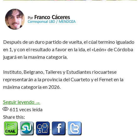
Después de un duro partido de vuelta, el cúal termino igualado
en 1, y con el resultado a favor en la ida, el «León» de Córdoba
jugará en la maxima categoría.
Instituto, Belgrano, Talleres y Estudiantes riocuartese
representarán a la provincia del Cuarteto y el Fernet en la
máxima categoría en 2026.
No hay 3 sin 4, Estudiantes de Río IV a primera
Seguir leyendo
→
611
veces leída
Share this: