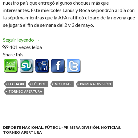
nuestro país que entregó algunos choques más que
interesantes. Este miércoles Lanús y Boca se pondrán al día con
la séptima mientras que la AFA ratificó el paro de la novena que
se jugará el fin de semana del 2 y 3 de mayo.
Pasó la octava, se confirmó la suspensión de la n
Seguir leyendo
→
401
veces leída
Share this:
FECHA #8
FÚTBOL
NOTICIAS
PRIMERA DIVISIÓN
TORNEO APERTURA
DEPORTE NACIONAL
,
FÚTBOL - PRIMERA DIVISIÓN
,
NOTICIAS
,
TORNEO APERTURA