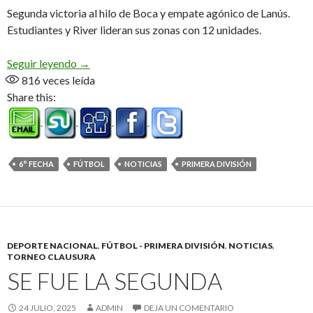
Segunda victoria al hilo de Boca y empate agónico de Lanús.
Estudiantes y River lideran sus zonas con 12 unidades.
Pasó la sexta
Seguir leyendo
→
816
veces leída
Share this:
6° FECHA
FÚTBOL
NOTICIAS
PRIMERA DIVISIÓN
DEPORTE NACIONAL
,
FÚTBOL - PRIMERA DIVISIÓN
,
NOTICIAS
,
TORNEO CLAUSURA
SE FUE LA SEGUNDA
24 JULIO, 2025
ADMIN
DEJA UN COMENTARIO