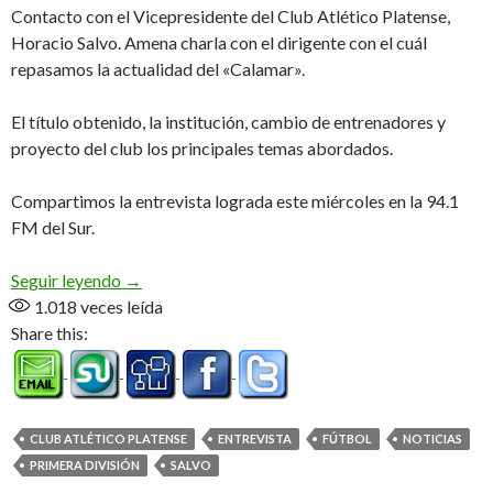
Contacto con el Vicepresidente del Club Atlético Platense,
Horacio Salvo. Amena charla con el dirigente con el cuál
repasamos la actualidad del «Calamar».
El título obtenido, la institución, cambio de entrenadores y
proyecto del club los principales temas abordados.
Compartimos la entrevista lograda este miércoles en la 94.1
FM del Sur.
El «Vice» del campeón tiene la palabra (Audio)
Seguir leyendo
→
1.018
veces leída
Share this:
CLUB ATLÉTICO PLATENSE
ENTREVISTA
FÚTBOL
NOTICIAS
PRIMERA DIVISIÓN
SALVO