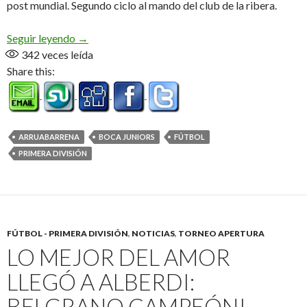
post mundial. Segundo ciclo al mando del club de la ribera.
Llega un viejo conocido
Seguir leyendo
→
342
veces leída
Share this:
ARRUABARRENA
BOCA JUNIORS
FÚTBOL
PRIMERA DIVISIÓN
FÚTBOL - PRIMERA DIVISIÓN
,
NOTICIAS
,
TORNEO APERTURA
LO MEJOR DEL AMOR
LLEGÓ A ALBERDI:
BELGRANO CAMPEÓN!