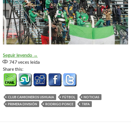
Momento de definiciones (Audio)
Seguir leyendo
→
747
veces leída
Share this:
CLUB CAMIONEROS USHUAIA
FÚTBOL
NOTICIAS
PRIMERA DIVISIÓN
RODRIGO PONCE
TRFA