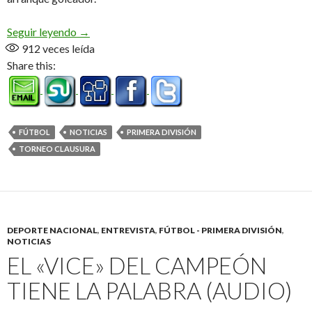
Se fue la segunda
Seguir leyendo
→
912
veces leída
Share this:
FÚTBOL
NOTICIAS
PRIMERA DIVISIÓN
TORNEO CLAUSURA
DEPORTE NACIONAL
,
ENTREVISTA
,
FÚTBOL - PRIMERA DIVISIÓN
,
NOTICIAS
EL «VICE» DEL CAMPEÓN
TIENE LA PALABRA (AUDIO)