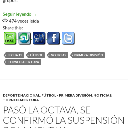
grupos.
Vélez, estás crazy!
Seguir leyendo
→
474
veces leída
Share this:
FECHA 11
FÚTBOL
NOTICIAS
PRIMERA DIVISIÓN
TORNEO APERTURA
DEPORTE NACIONAL
,
FÚTBOL - PRIMERA DIVISIÓN
,
NOTICIAS
,
TORNEO APERTURA
PASÓ LA OCTAVA, SE
CONFIRMÓ LA SUSPENSIÓN