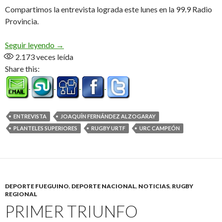
Compartimos la entrevista lograda este lunes en la 99.9 Radio
Provincia.
«Muy contentos, era algo que estábamos esperan
Seguir leyendo
→
2.173
veces leída
Share this:
ENTREVISTA
JOAQUÍN FERNÁNDEZ ALZOGARAY
PLANTELES SUPERIORES
RUGBY URTF
URC CAMPEÓN
DEPORTE FUEGUINO
,
DEPORTE NACIONAL
,
NOTICIAS
,
RUGBY
REGIONAL
PRIMER TRIUNFO