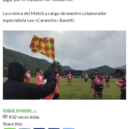
La crónica del Match a cargo de nuestro colaborador
especialista Leo «Carancho» Basetti.
Águilas, el nuevo puntero
Seguir leyendo
→
832
veces leída
Share this: