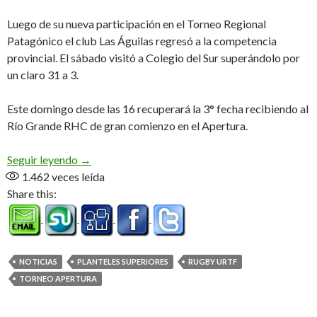
Luego de su nueva participación en el Torneo Regional
Patagónico el club Las Águilas regresó a la competencia
provincial. El sábado visitó a Colegio del Sur superándolo por
un claro 31 a 3.
Este domingo desde las 16 recuperará la 3° fecha recibiendo al
Río Grande RHC de gran comienzo en el Apertura.
El campeón está de regreso
Seguir leyendo
→
1.462
veces leída
Share this:
NOTICIAS
PLANTELES SUPERIORES
RUGBY URTF
TORNEO APERTURA