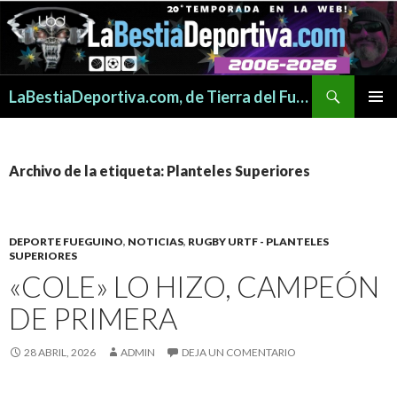
Buscar
LaBestiaDeportiva.com, de Tierra del Fuego para todo el mundo
SALTAR
MENÚ
AL
PRINCI
CONTENIDO
Archivo de la etiqueta: Planteles Superiores
DEPORTE FUEGUINO
,
NOTICIAS
,
RUGBY URTF - PLANTELES
SUPERIORES
«COLE» LO HIZO, CAMPEÓN
DE PRIMERA
28 ABRIL, 2026
ADMIN
DEJA UN COMENTARIO