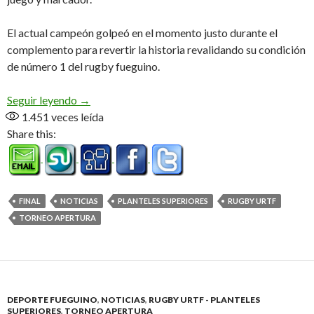
El actual campeón golpeó en el momento justo durante el
complemento para revertir la historia revalidando su condición
de número 1 del rugby fueguino.
Una final increíble
Seguir leyendo
→
1.451
veces leída
Share this:
FINAL
NOTICIAS
PLANTELES SUPERIORES
RUGBY URTF
TORNEO APERTURA
DEPORTE FUEGUINO
,
NOTICIAS
,
RUGBY URTF - PLANTELES
SUPERIORES
,
TORNEO APERTURA