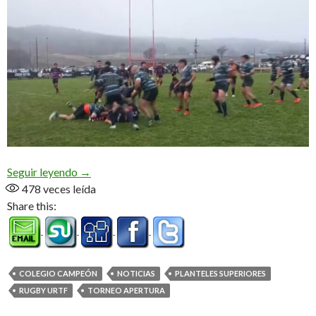
«Cole» lo hizo, campeón de primera
Seguir leyendo
→
478
veces leída
Share this:
COLEGIO CAMPEÓN
NOTICIAS
PLANTELES SUPERIORES
RUGBY URTF
TORNEO APERTURA