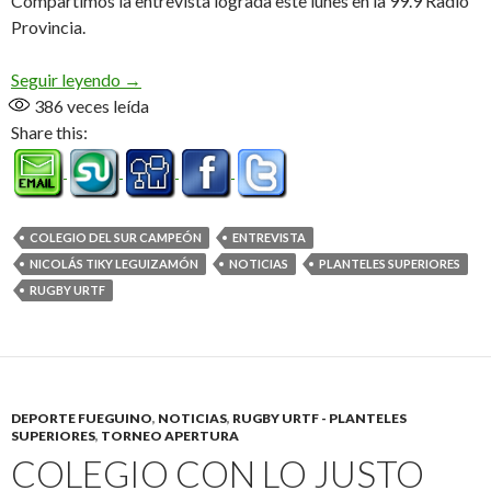
Compartimos la entrevista lograda este lunes en la 99.9 Radio
Provincia.
«La tercera fue la vencida, tenía que ser así» (Audi
Seguir leyendo
→
386
veces leída
Share this:
COLEGIO DEL SUR CAMPEÓN
ENTREVISTA
NICOLÁS TIKY LEGUIZAMÓN
NOTICIAS
PLANTELES SUPERIORES
RUGBY URTF
DEPORTE FUEGUINO
,
NOTICIAS
,
RUGBY URTF - PLANTELES
SUPERIORES
,
TORNEO APERTURA
COLEGIO CON LO JUSTO