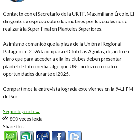
Contacto con el Secretario de la URTF, Maximiliano Ércole. El
dirigente se expresó sobre los motivos por los cuales no se
realizará la Super Final en Planteles Superiores.
Asimismo comunicó que la plaza de la Unión al Regional
Patagónico 2026 la ocupará el Club Las Águilas, dejando en
claro que para acceder a ella los clubes deben presentar
plantel de Intermedia, algo que URC no hizo en cuatro
oportunidades durante el 2025.
Compartimos la entrevista lograda este viernes en la 94.1 FM
del Sur.
«La notificación a los clubes es clara y salió en 2
Seguir leyendo
→
800
veces leída
Share this: