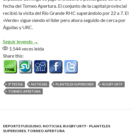
fecha del Torneo Apertura. El conjunto de la capital provincial
recibió la visita del Río Grande RHC superándolo por 22 a 7. El
«Verde» sigue siendo el lider pero ahora seguido de cerca por
Águilas y URC.
Las Águilas acechan
Seguir leyendo
→
1.544
veces leída
Share this:
3° FECHA
NOTICIAS
PLANTELES SUPERIORES
RUGBY URTF
TORNEO APERTURA
DEPORTE FUEGUINO
,
NOTICIAS
,
RUGBY URTF - PLANTELES
SUPERIORES
,
TORNEO APERTURA