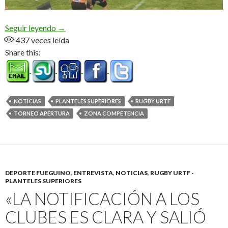
Colegio con lo justo
Seguir leyendo
→
437
veces leída
Share this:
NOTICIAS
PLANTELES SUPERIORES
RUGBY URTF
TORNEO APERTURA
ZONA COMPETENCIA
DEPORTE FUEGUINO
,
ENTREVISTA
,
NOTICIAS
,
RUGBY URTF -
PLANTELES SUPERIORES
«LA NOTIFICACIÓN A LOS
CLUBES ES CLARA Y SALIÓ