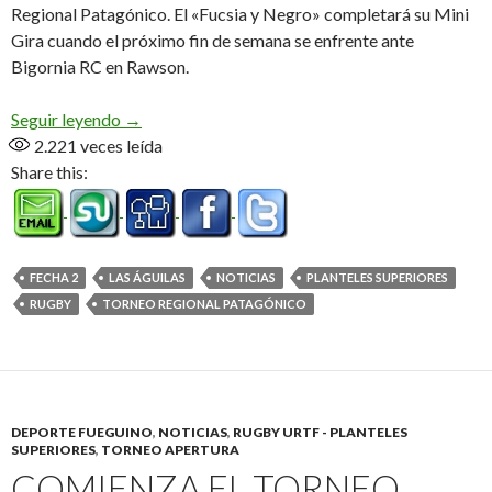
Regional Patagónico. El «Fucsia y Negro» completará su Mini
Gira cuando el próximo fin de semana se enfrente ante
Bigornia RC en Rawson.
Primer triunfo
Seguir leyendo
→
2.221
veces leída
Share this:
FECHA 2
LAS ÁGUILAS
NOTICIAS
PLANTELES SUPERIORES
RUGBY
TORNEO REGIONAL PATAGÓNICO
DEPORTE FUEGUINO
,
NOTICIAS
,
RUGBY URTF - PLANTELES
SUPERIORES
,
TORNEO APERTURA
COMIENZA EL TORNEO