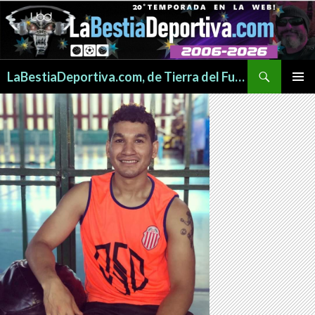
Buscar
LaBestiaDeportiva.com, de Tierra del Fuego para todo el mundo
SALTAR
MENÚ
AL
PRINCI
CONTENIDO