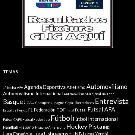
TEMAS
Automovilismo
Agenda Deportiva
Atletismo
1° fecha
AFA
Automovilismo Internacional
Automovilismo Nacional
Balance
Entrevista
Básquet
CAU
Champions League
Copa Libertadores
Futsal AFA
Federación TDF
Futsal
F1
Esquí de Fondo
Final
Fútbol
Fútbol Internacional
Futsal Federado
Futsal CAFS
Hockey Pista
Hispano
Handball
Hispano Americano
IMD
Liga Ushuaiense
Liga Española
LNB
Lucas Yerobi