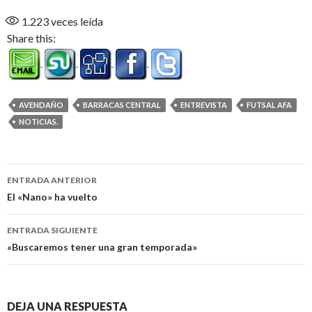
1.223
veces leída
Share this:
AVENDAÑO
BARRACAS CENTRAL
ENTREVISTA
FUTSAL AFA
NOTICIAS.
Navegación
ENTRADA ANTERIOR
de
El «Nano» ha vuelto
entradas
ENTRADA SIGUIENTE
«Buscaremos tener una gran temporada»
DEJA UNA RESPUESTA