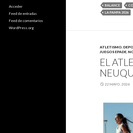
BALANCE
CO
Acceder
LA PAMPA 2026
Feed de entradas
Feed de comentarios
WordPress.org
ATLETISMO
,
DEPO
JUEGOS EPADE
,
NO
EL ATL
NEUQU
22 MAYO, 2026