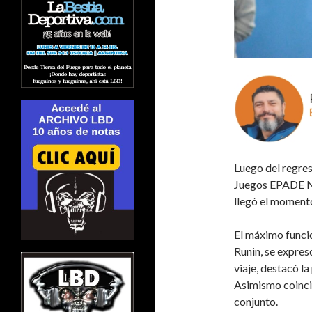
Luego del regres
Juegos EPADE N
llegó el momento
El máximo funcio
Runin, se expres
viaje, destacó l
Asimismo coincid
conjunto.