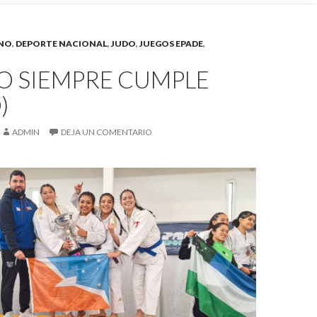
INO
,
DEPORTE NACIONAL
,
JUDO
,
JUEGOS EPADE
,
O SIEMPRE CUMPLE
)
ADMIN
DEJA UN COMENTARIO