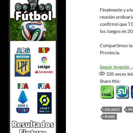
Finalmente y a ho
reunión ordinari
confirmó que TDF
los Juegos en 20
Compartimos la e
Provincia.
«
Seguir leyendo
335
veces leí
Share this:
BALANCE
EN
RUNIN