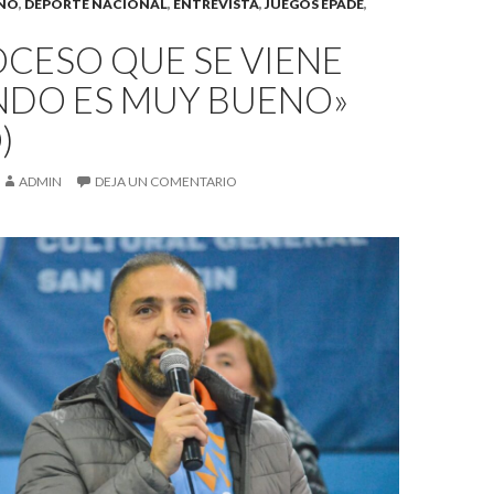
INO
,
DEPORTE NACIONAL
,
ENTREVISTA
,
JUEGOS EPADE
,
OCESO QUE SE VIENE
NDO ES MUY BUENO»
)
ADMIN
DEJA UN COMENTARIO