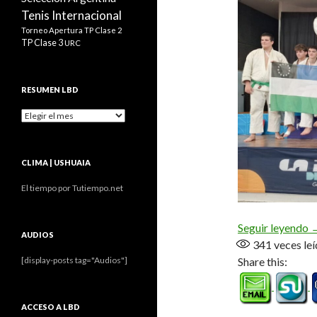
Tenis Internacional
Torneo Apertura
TP Clase 2
TP Clase 3
URC
RESUMEN LBD
Resumen
LBD
CLIMA | USHUAIA
El tiempo por Tutiempo.net
E
Seguir leyendo
AUDIOS
341
veces leí
Share this:
[display-posts tag="Audios"]
ACCESO A LBD