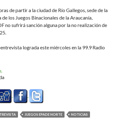
ras de partir a la ciudad de Río Gallegos, sede de la
a de los Juegos Binacionales de la Araucanía,
 no sufrirá sanción alguna por la no realización de
25.
ntrevista lograda este miércoles en la 99.9 Radio
El proceso que se viene haciendo es muy bueno» (Audio)
→
da
TREVISTA
JUEGOS EPADE NORTE
NOTICIAS