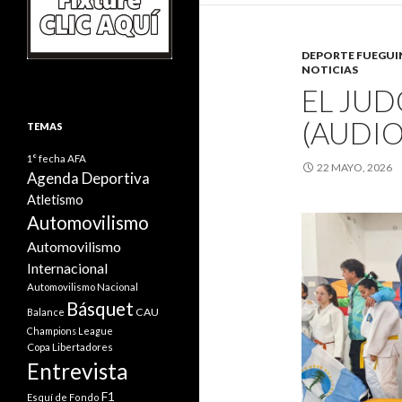
DEPORTE FUEGU
NOTICIAS
EL JUD
(AUDIO
TEMAS
1° fecha
AFA
22 MAYO, 2026
Agenda Deportiva
Atletismo
Automovilismo
Automovilismo
Internacional
Automovilismo Nacional
Básquet
CAU
Balance
Champions League
Copa Libertadores
Entrevista
F1
Esquí de Fondo