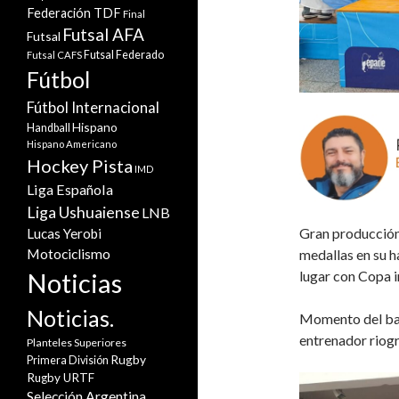
Federación TDF
Final
Futsal AFA
Futsal
Futsal Federado
Futsal CAFS
Fútbol
Fútbol Internacional
Hispano
Handball
Hispano Americano
Hockey Pista
IMD
Liga Española
Liga Ushuaiense
LNB
Gran producción
Lucas Yerobi
Motociclismo
medallas en su h
Noticias
lugar con Copa i
Noticias.
Momento del bal
entrenador riogr
Planteles Superiores
Rugby
Primera División
Rugby URTF
Selección Argentina